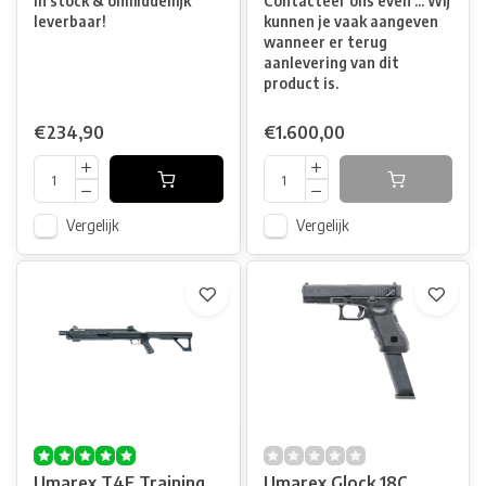
In stock & onmiddellijk
Contacteer ons even ... Wij
leverbaar!
kunnen je vaak aangeven
wanneer er terug
aanlevering van dit
product is.
€234,90
€1.600,00
Vergelijk
Vergelijk
Umarex T4E Training
Umarex Glock 18C