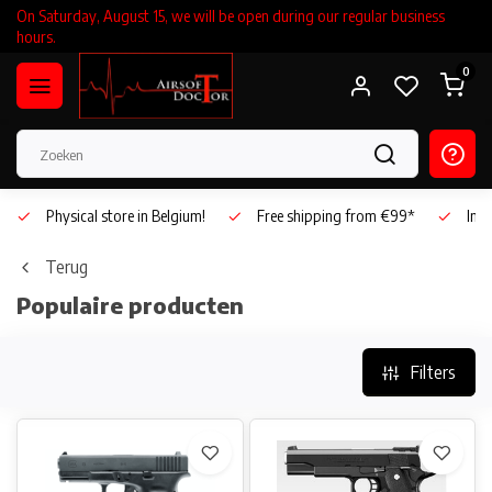
On Saturday, August 15, we will be open during our regular business
hours.
0
Physical store in Belgium!
Free shipping from €99*
Inho
Terug
Populaire producten
Filters