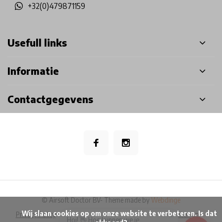
+32(0)479871159
Usefull links
Informatie
Contactgegevens
© Airsoft Doctor BV
- Theme made by
Webdinge
            Wij slaan cookies op om onze website te verbeteren. Is dat 
Privacy Policy
Algemene voorwaarden
Disclaimer
Sitemap
×
Hoi! 👋 Hoe kunnen we je