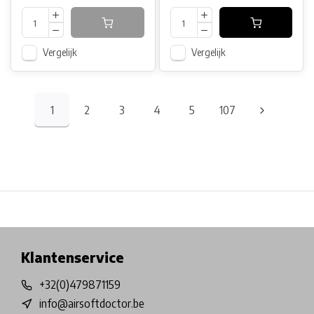
Vergelijk
Vergelijk
1
2
3
4
5
107
Physical store in Belgium!
Free shipping from €99*
Inh
Klantenservice
+32(0)479871159
info@airsoftdoctor.be