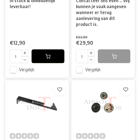
In stock & onmiddellijk
Contacteer ons even ... Wij
leverbaar!
kunnen je vaak aangeven
wanneer er terug
aanlevering van dit
product is.
€63,90
€12,90
€29,90
Vergelijk
Vergelijk