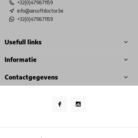
+32(0)479871159
info@airsoftdoctor.be
+32(0)479871159
Usefull links
Informatie
Contactgegevens