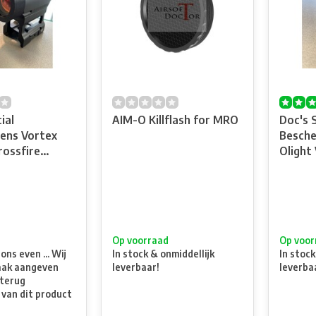
ial
AIM-O Killflash for MRO
Doc's 
ens Vortex
Besche
rossfire
t
Op voorraad
Op voor
ns even ... Wij
In stock & onmiddellijk
In stock
aak aangeven
leverbaar!
leverba
terug
 van dit product