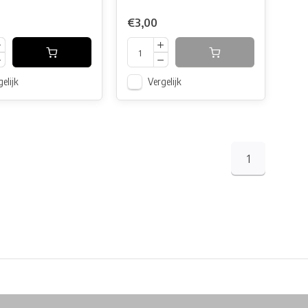
€3,00
elijk
Vergelijk
1
Physical store in Belgium!
Free shipping from €99*