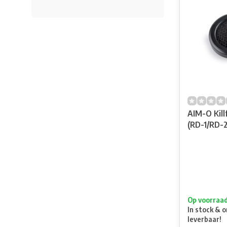
AIM-O Kill
(RD-1/RD-2
Op voorraa
In stock & o
leverbaar!