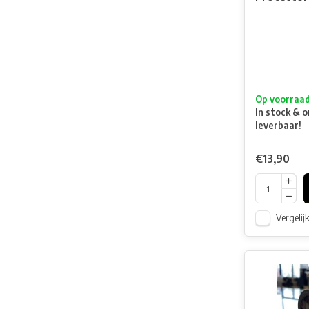
Op voorraa
In stock & o
leverbaar!
€13,90
Vergelij