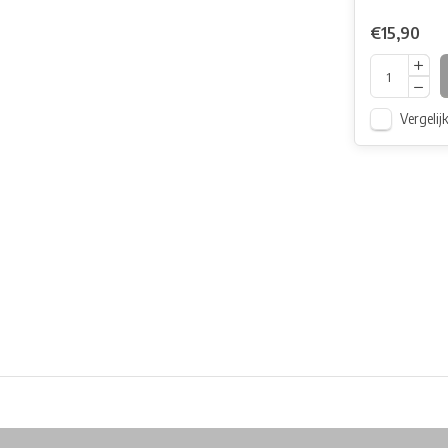
€15,90
Vergelij
Free shipping from €99*
Inhouse Tech services!
Physical st