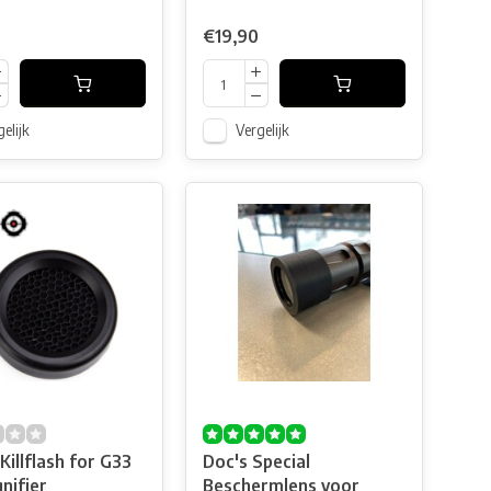
€19,90
elijk
Vergelijk
Killflash for G33
Doc's Special
nifier
Beschermlens voor