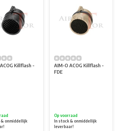
ACOG Killflash -
AIM-O ACOG Killflash -
FDE
raad
Op voorraad
 & onmiddellijk
In stock & onmiddellijk
ar!
leverbaar!