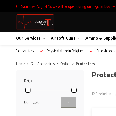
On Saturday, August 15, we will be open during our regular busines
Our Services
Airsoft Guns
Ammo & Suppli
Inhouse Tech services!
Physical store in Belgium!
Free shippin
Home
Gun Accessoires
Optics
Protectors
Protec
Prijs
12 Producten
€0 - €20