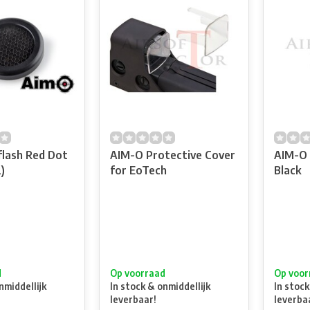
flash Red Dot
AIM-O Protective Cover
AIM-O 
)
for EoTech
Black
d
Op voorraad
Op voor
nmiddellijk
In stock & onmiddellijk
In stock
leverbaar!
leverba