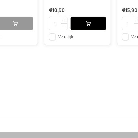
€10,90
€15,90
k
Vergelijk
Verg
ore in Belgium!
Free shipping from €99*
Inhouse Tech services!