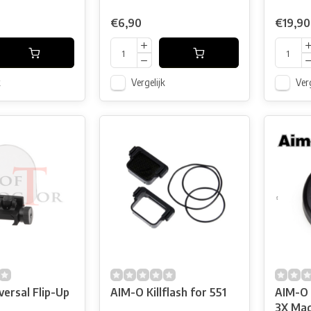
€6,90
€19,90
k
Vergelijk
Verg
ersal Flip-Up
AIM-O Killflash for 551
AIM-O 
3X Mag