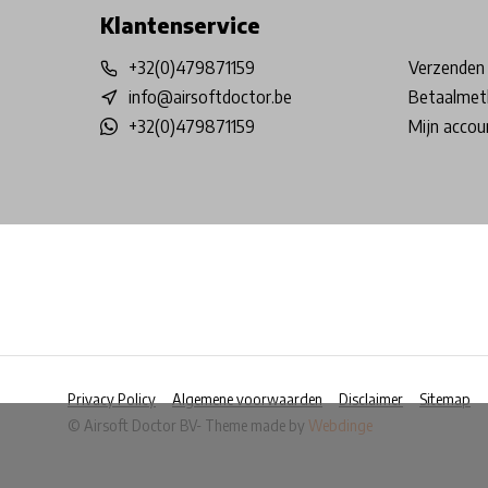
Klantenservice
+32(0)479871159
Verzenden 
info@airsoftdoctor.be
Betaalmet
+32(0)479871159
Mijn accou
Privacy Policy
Algemene voorwaarden
Disclaimer
Sitemap
© Airsoft Doctor BV
- Theme made by
Webdinge
            Wij slaan cookies op om onze website te ver