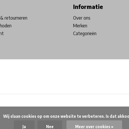
Informatie
& retourneren
Over ons
hoden
Merken
nt
Categorieën
beteren. Is dat akkoord?

Ja
Nee
Meer over cookies »