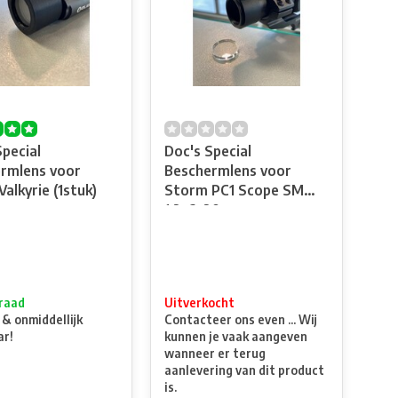
Special
Doc's Special
rmlens voor
Beschermlens voor
Olight Valkyrie (1stuk)
Storm PC1 Scope SM
1.2-6x20
raad
Uitverkocht
 & onmiddellijk
Contacteer ons even ... Wij
ar!
kunnen je vaak aangeven
wanneer er terug
aanlevering van dit product
is.