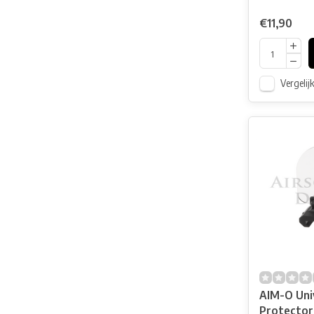
€11,90
Vergelij
AIM-O Univ
Protector