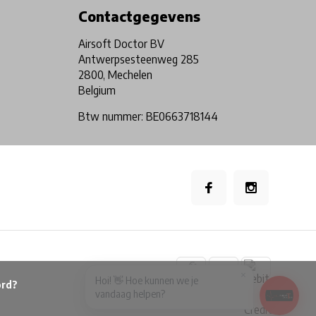
Contactgegevens
Airsoft Doctor BV
Antwerpsesteenweg 285
2800, Mechelen
Belgium
Btw nummer: BE0663718144
×
Hoi! 👋 Hoe kunnen we je
vandaag helpen?