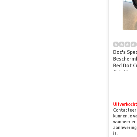
Doc's Spec
Bescherml
Red Dot C
(1stuk)
Uitverkoch
Contacteer o
kunnen je v
wanneer er 
aanlevering
is.