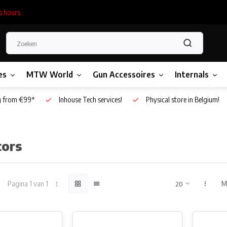
s hours.
es
MTW World
Gun Accessoires
Internals
g from €99*
Inhouse Tech services!
Physical store in Belgium!
tors
Pagina 1 van 1
M