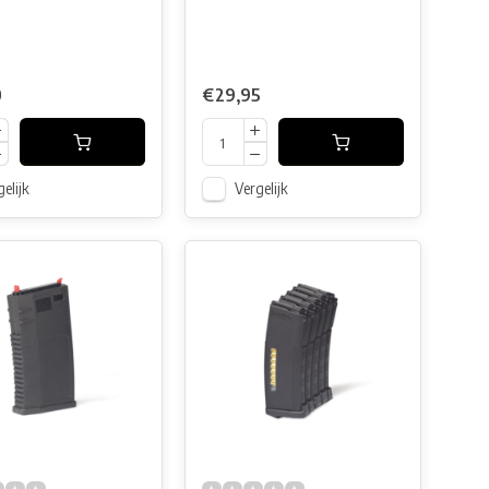
0
€29,95
elijk
Vergelijk