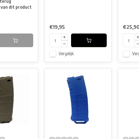
terug
 van dit product
€19,95
€25,9
k
Vergelijk
Verg