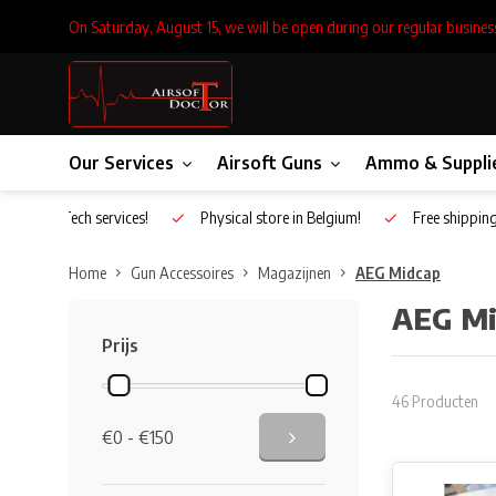
On Saturday, August 15, we will be open during our regular busines
Our Services
Airsoft Guns
Ammo & Suppli
Inhouse Tech services!
Physical store in Belgium!
Free shippin
Home
Gun Accessoires
Magazijnen
AEG Midcap
AEG Mi
Prijs
46 Producten
€0 - €150