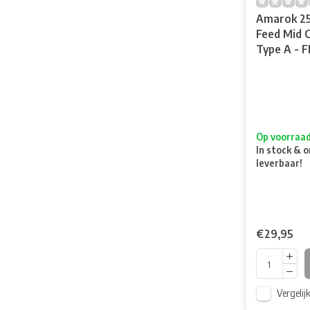
Amarok 25
Feed Mid 
Type A - 
Op voorraa
In stock & o
leverbaar!
€29,95
Vergelij