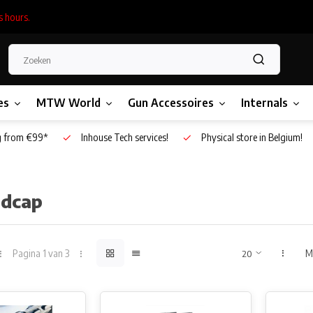
s hours.
es
MTW World
Gun Accessoires
Internals
g from €99*
Inhouse Tech services!
Physical store in Belgium!
dcap
Pagina 1 van 3
M