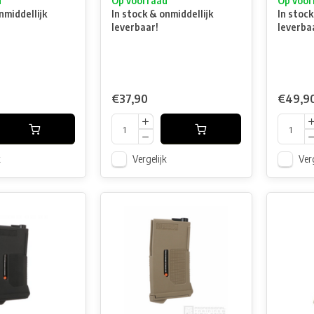
d
Op voorraad
Op voor
nmiddellijk
In stock & onmiddellijk
In stock
leverbaar!
leverba
€37,90
€49,9
k
Vergelijk
Verg