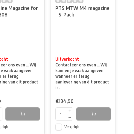
ine Magazine for
PTS MTW M4 magazine
308
- 5-Pack
ocht
Uitverkocht
er ons even ... Wij
Contacteer ons even ... Wij
je vaak aangeven
kunnen je vaak aangeven
 er terug
wanneer er terug
ring van dit product
aanlevering van dit product
is.
0
€134,90
elijk
Vergelijk