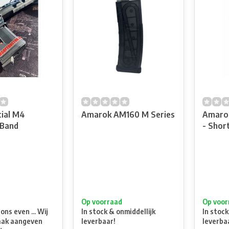
cial M4
Amarok AM160 M Series
Amaro
 Band
- Shor
t
Op voorraad
Op voor
ns even ... Wij
In stock & onmiddellijk
In stock
aak aangeven
leverbaar!
leverba