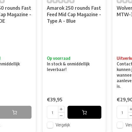
0 rounds Fast
Amarok 250 rounds Fast
Wolver
Cap Magazine -
Feed Mid Cap Magazine -
MTW-
FDE
Type A - Blue
d
Op voorraad
Uitverk
nmiddellijk
In stock & onmiddellijk
Contacte
leverbaar!
kunnen 
wanneer
aanleve
is.
€39,95
€29,9
k
Vergelijk
Verg