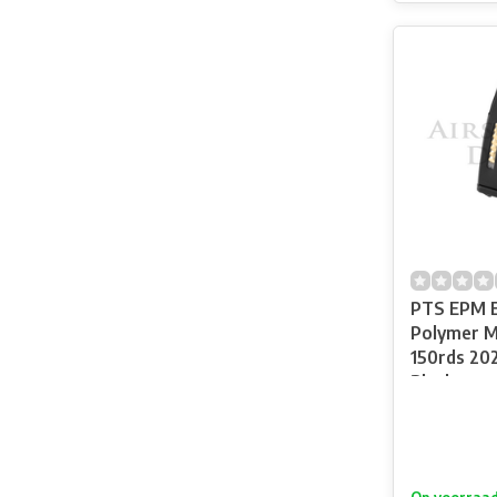
PTS EPM 
Polymer M
150rds 20
Black