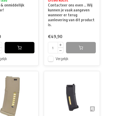
raad
Uitverkocht
 & onmiddellijk
Contacteer ons even ... Wij
ar!
kunnen je vaak aangeven
wanneer er terug
aanlevering van dit product
is.
0
€49,90
elijk
Vergelijk