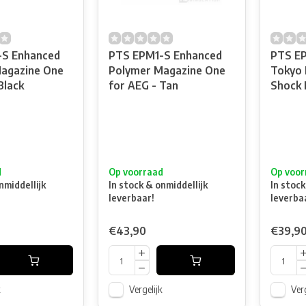
-S Enhanced
PTS EPM1-S Enhanced
PTS EP
agazine One
Polymer Magazine One
Tokyo 
Black
for AEG - Tan
Shock 
d
Op voorraad
Op voor
nmiddellijk
In stock & onmiddellijk
In stock
leverbaar!
leverba
€43,90
€39,9
k
Vergelijk
Verg