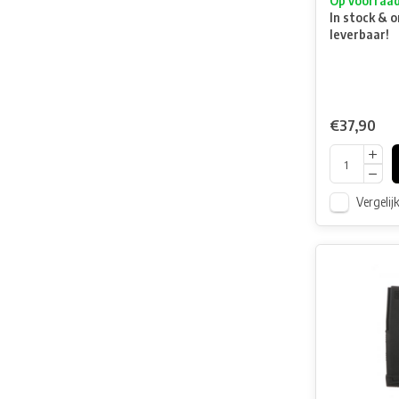
Op voorraa
In stock & o
leverbaar!
€37,90
Vergelij