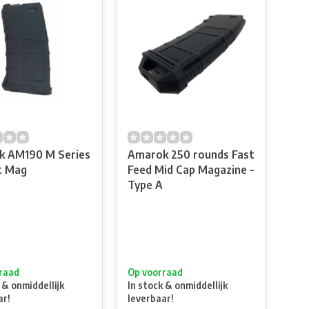
k AM190 M Series
Amarok 250 rounds Fast
t Mag
Feed Mid Cap Magazine -
Type A
raad
Op voorraad
 & onmiddellijk
In stock & onmiddellijk
ar!
leverbaar!