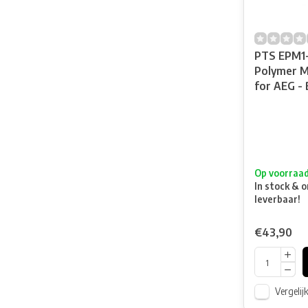
PTS EPM1
Polymer M
for AEG - 
Op voorraa
In stock & o
leverbaar!
€43,90
Vergelij