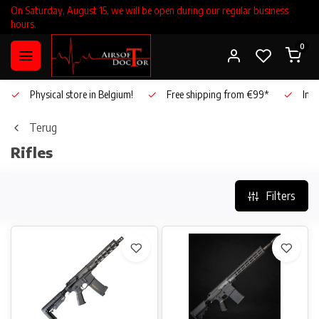
On Saturday, August 15, we will be open during our regular business
hours.
0
Physical store in Belgium!
Free shipping from €99*
Inho
Terug
Rifles
Filters