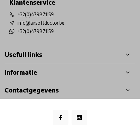
Klantenservice
+32(0)479871159
info@airsoftdoctor.be
+32(0)479871159
Usefull links
Informatie
Contactgegevens