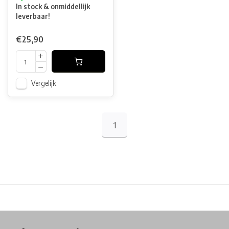
In stock & onmiddellijk
leverbaar!
€25,90
Vergelijk
1
Physical store in Belgium!
Free shipping from €99*
Inh