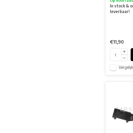
Op voorraa
In stock & o
leverbaar!
€11,90
Vergelij