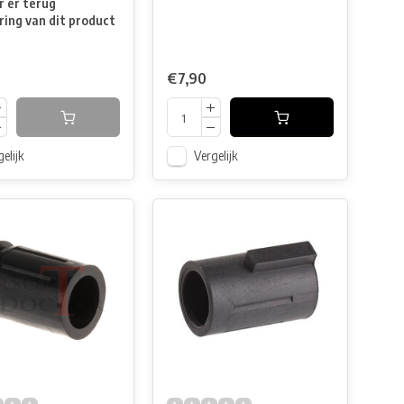
 er terug
ring van dit product
€7,90
elijk
Vergelijk