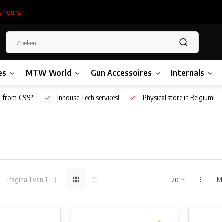
s hours.
es
MTW World
Gun Accessoires
Internals
g from €99*
Inhouse Tech services!
Physical store in Belgium!
Pagina 1 van 1
M