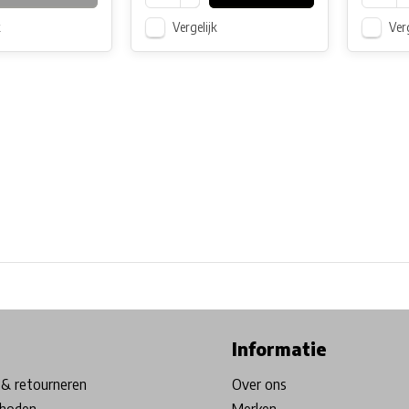
k
Vergelijk
Verg
ore in Belgium!
Free shipping from €99*
Inhouse Tech services!
Informatie
& retourneren
Over ons