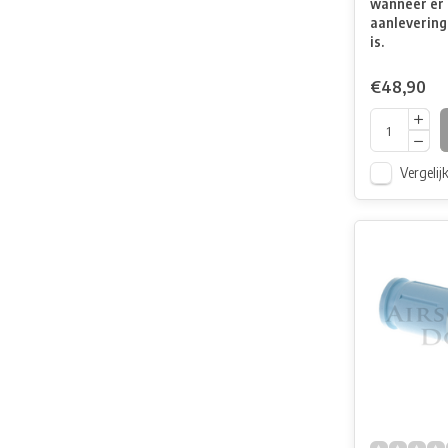
wanneer er 
aanlevering
is.
€48,90
Vergelij