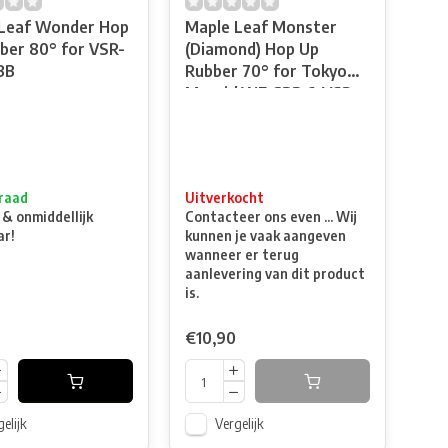
Leaf Wonder Hop
Maple Leaf Monster
ber 80° for VSR-
(Diamond) Hop Up
BB
Rubber 70° for Tokyo
Marui / WE GBB & VSR
raad
Uitverkocht
 & onmiddellijk
Contacteer ons even ... Wij
ar!
kunnen je vaak aangeven
wanneer er terug
aanlevering van dit product
is.
€10,90
elijk
Vergelijk