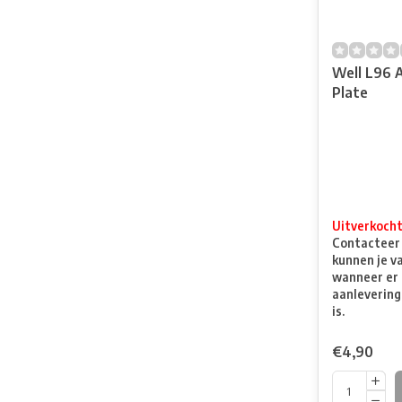
Well L96 
Plate
Uitverkoch
Contacteer o
kunnen je v
wanneer er 
aanlevering
is.
€4,90