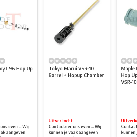
my L96 Hop Up
Tokyo Marui VSR-10
Maple 
Barrel + Hopup Chamber
Hop Up
VSR-10
t
Uitverkocht
Uitverk
ns even ... Wij
Contacteer ons even ... Wij
Contacte
aak aangeven
kunnen je vaak aangeven
kunnen 