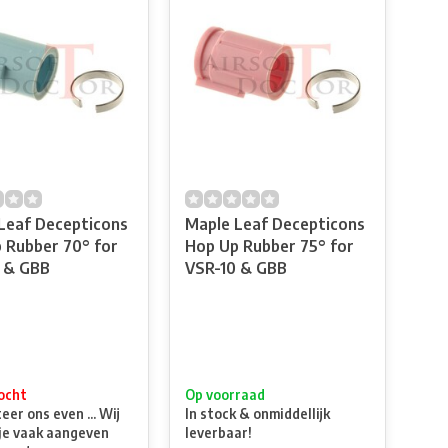
Leaf Decepticons
Maple Leaf Decepticons
 Rubber 70° for
Hop Up Rubber 75° for
 & GBB
VSR-10 & GBB
ocht
Op voorraad
er ons even ... Wij
In stock & onmiddellijk
je vaak aangeven
leverbaar!