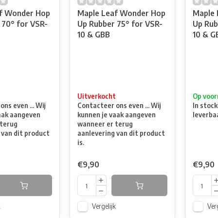
f Wonder Hop
Maple Leaf Wonder Hop
Maple 
 70° for VSR-
Up Rubber 75° for VSR-
Up Rub
10 & GBB
10 & G
t
Uitverkocht
Op voor
ns even ... Wij
Contacteer ons even ... Wij
In stock
aak aangeven
kunnen je vaak aangeven
leverba
terug
wanneer er terug
 van dit product
aanlevering van dit product
is.
€9,90
€9,90
k
Vergelijk
Verg