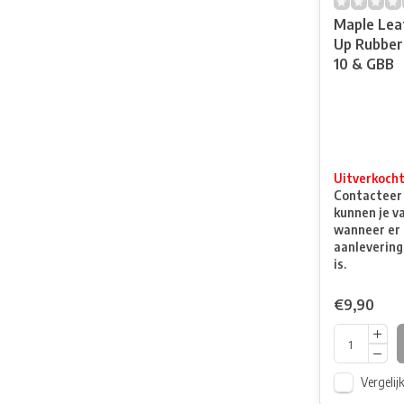
Maple Lea
Up Rubber
10 & GBB
Uitverkoch
Contacteer o
kunnen je v
wanneer er 
aanlevering
is.
€9,90
Vergelij