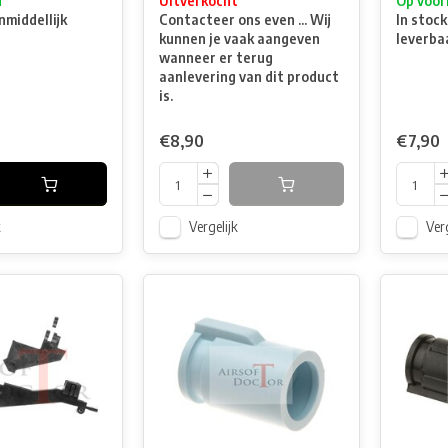
d
Uitverkocht
Op voor
nmiddellijk
Contacteer ons even ... Wij
In stock
kunnen je vaak aangeven
leverba
wanneer er terug
aanlevering van dit product
is.
€8,90
€7,90
k
Vergelijk
Verg