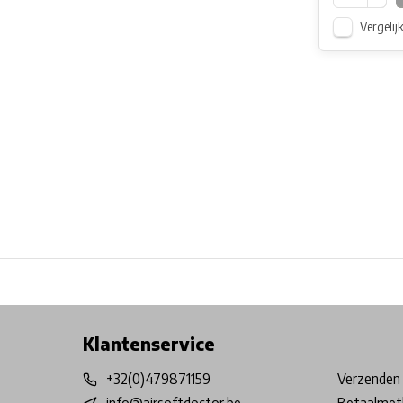
Vergelij
Free shipping from €99*
Inhouse Tech services!
Physical st
Klantenservice
+32(0)479871159
Verzenden 