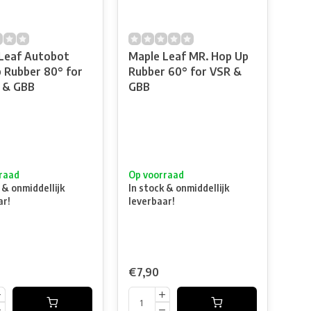
Leaf Autobot
Maple Leaf MR. Hop Up
 Rubber 80° for
Rubber 60° for VSR &
 & GBB
GBB
raad
Op voorraad
 & onmiddellijk
In stock & onmiddellijk
ar!
leverbaar!
€7,90