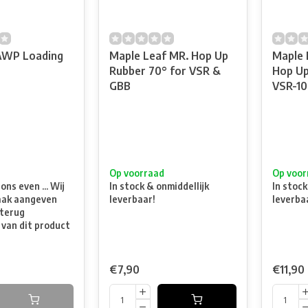
AWP Loading
Maple Leaf MR. Hop Up
Maple 
Rubber 70° for VSR &
Hop Up
GBB
VSR-10
t
Op voorraad
Op voor
ns even ... Wij
In stock & onmiddellijk
In stock
aak aangeven
leverbaar!
leverba
terug
 van dit product
€7,90
€11,90