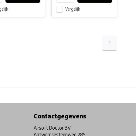
elijk
Vergelijk
1
Physical store in Belgium!
Free shipping from €99*
Contactgegevens
Airsoft Doctor BV
Antwerpsesteenweg 285