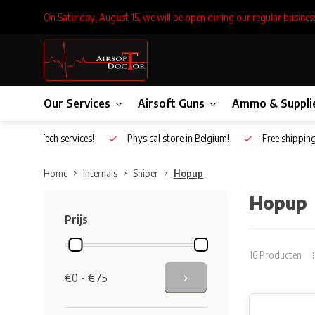
On Saturday, August 15, we will be open during our regular busines
Our Services
Airsoft Guns
Ammo & Suppli
Inhouse Tech services!
Physical store in Belgium!
Free shippin
Home
Internals
Sniper
Hopup
Hopup
Prijs
16 Producten
€0 - €75