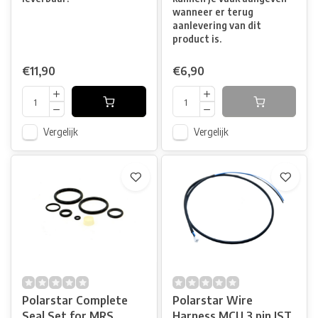
wanneer er terug
aanlevering van dit
product is.
€11,90
€6,90
Vergelijk
Vergelijk
Polarstar Complete
Polarstar Wire
Seal Set for MRS
Harness MCU 3 pin JST