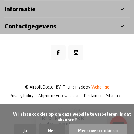
Informatie
Contactgegevens
© Airsoft Doctor BV
- Theme made by
Webdinge
Privacy Policy
Algemene voorwaarden
Disclaimer
Sitemap
            Wij slaan cookies op om onze website te verbeteren. Is dat 
×
Hoi! 👋 Hoe kunnen we je
akkoord?

vandaag helpen?
Ja
Nee
Meer over cookies »