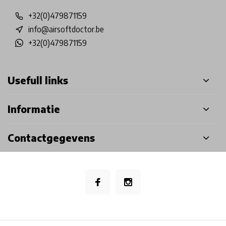
+32(0)479871159
info@airsoftdoctor.be
+32(0)479871159
Usefull links
Informatie
Contactgegevens