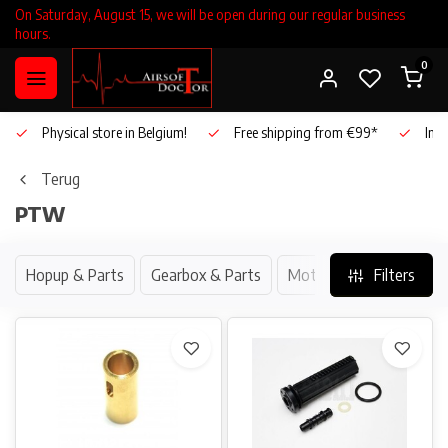
On Saturday, August 15, we will be open during our regular business
hours.
0
Physical store in Belgium!
Free shipping from €99*
Inho
Terug
PTW
Hopup & Parts
Gearbox & Parts
Motor & Parts
Filters
Cylin