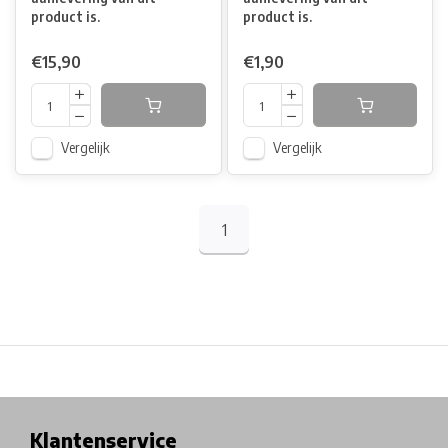
product is.
product is.
€15,90
€1,90
Vergelijk
Vergelijk
1
Physical store in Belgium!
Free shipping from €99*
Inh
Klantenservice