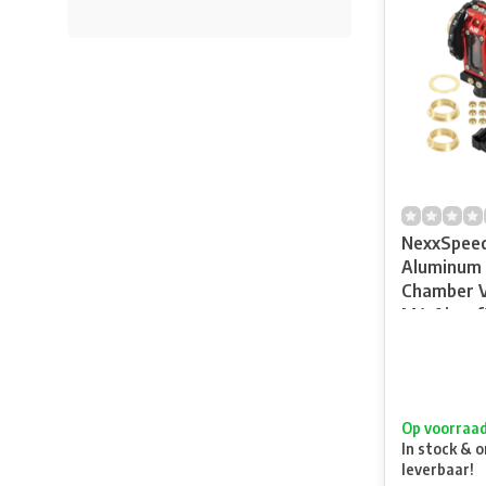
NexxSpee
Aluminum
Chamber V
M4 Airsof
Op voorraa
In stock & o
leverbaar!