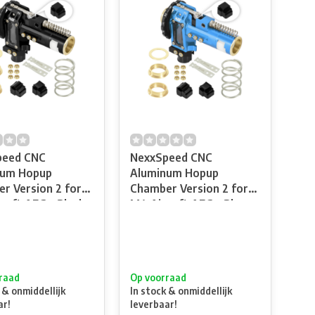
peed CNC
NexxSpeed CNC
num Hopup
Aluminum Hopup
r Version 2 for
Chamber Version 2 for
soft AEG - Black
M4 Airsoft AEG - Blue
raad
Op voorraad
 & onmiddellijk
In stock & onmiddellijk
ar!
leverbaar!