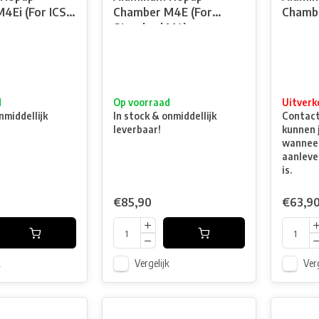
4Ei (For ICS
Chamber M4E (For
Chamb
Standard M4)
d
Op voorraad
Uitverk
nmiddellijk
In stock & onmiddellijk
Contacte
leverbaar!
kunnen 
wanneer
aanleve
is.
€85,90
€63,9
k
Vergelijk
Verg