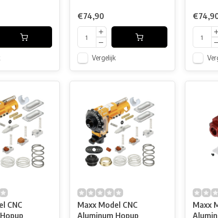
€74,90
€74,9
k
Vergelijk
Verg
el CNC
Maxx Model CNC
Maxx 
 Hopup
Aluminum Hopup
Alumi