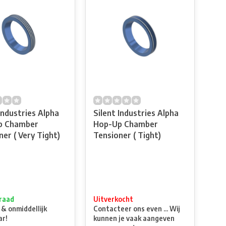
Industries Alpha
Silent Industries Alpha
p Chamber
Hop-Up Chamber
er ( Very Tight)
Tensioner ( Tight)
raad
Uitverkocht
 & onmiddellijk
Contacteer ons even ... Wij
ar!
kunnen je vaak aangeven