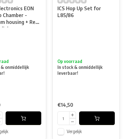
lectronics EON
ICS Hop Up Set for
 Chamber -
L85/86
um housing + Red
dial
raad
Op voorraad
 & onmiddellijk
In stock & onmiddellijk
ar!
leverbaar!
0
€14,50
elijk
Vergelijk