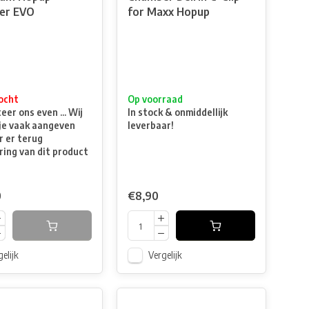
er EVO
for Maxx Hopup
ocht
Op voorraad
er ons even ... Wij
In stock & onmiddellijk
je vaak aangeven
leverbaar!
 er terug
ring van dit product
0
€8,90
elijk
Vergelijk