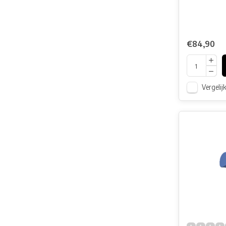
€84,90
Vergelij