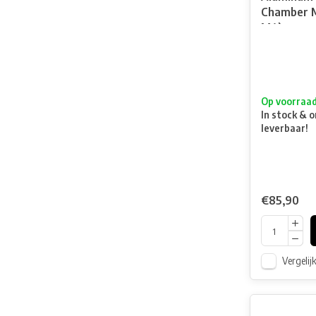
Chamber M
M4)
Op voorraa
In stock & o
leverbaar!
€85,90
Vergelij