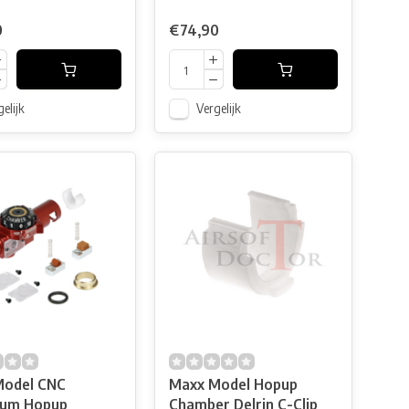
0
€74,90
elijk
Vergelijk
Model CNC
Maxx Model Hopup
num Hopup
Chamber Delrin C-Clip