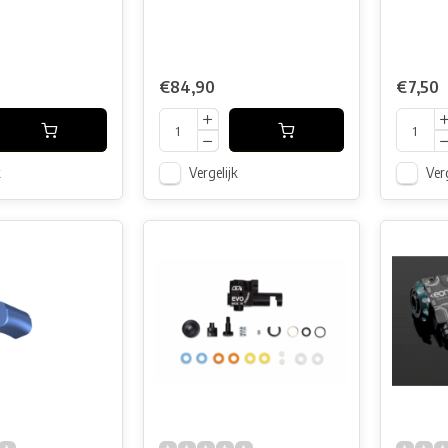
€84,90
€7,50
k
Vergelijk
Verg