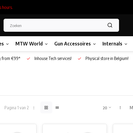
s hours.
es
MTW World
Gun Accessoires
Internals
g from €99*
Inhouse Tech services!
Physical store in Belgium!
Pagina 1 van 2
M