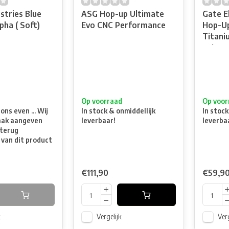
ustries Blue
ASG Hop-up Ultimate
Gate E
pha ( Soft)
Evo CNC Performance
Hop-Up
Titani
rotary 
t
Op voorraad
Op voor
ns even ... Wij
In stock & onmiddellijk
In stock
aak aangeven
leverbaar!
leverba
terug
 van dit product
€111,90
€59,9
k
Vergelijk
Verg