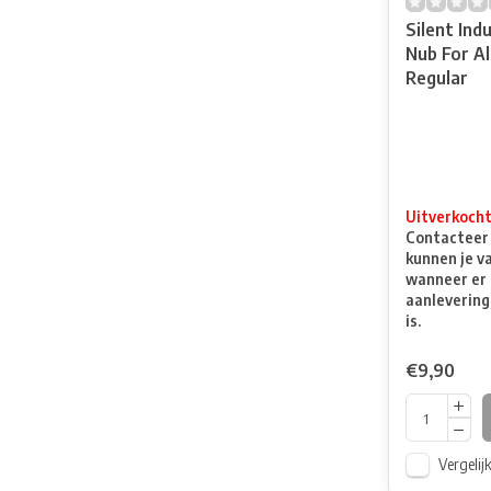
Silent Ind
Nub For Al
Regular
Uitverkoch
Contacteer o
kunnen je v
wanneer er 
aanlevering
is.
€9,90
Vergelij