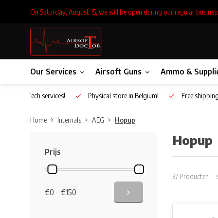
On Saturday, August 15, we will be open during our regular busines
Our Services
Airsoft Guns
Ammo & Suppli
Inhouse Tech services!
Physical store in Belgium!
Free shippin
Home
Internals
AEG
Hopup
Hopup
Prijs
37 Producten
€0 - €150