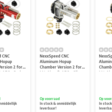
d CNC
NexxSpeed CNC
NexxS
 Hopup
Aluminum Hopup
Alumi
ersion 2 for
Chamber Version 2 for
Chambe
t AEG - Red
M4 Airsoft AEG - Silver
M4 Air
d
Op voorraad
Op voor
nmiddellijk
In stock & onmiddellijk
In stock
leverbaar!
leverba