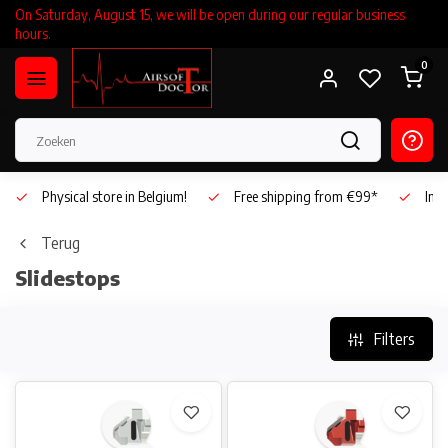
On Saturday, August 15, we will be open during our regular business
hours.
0
Physical store in Belgium!
Free shipping from €99*
Inho
Terug
Slidestops
Filters