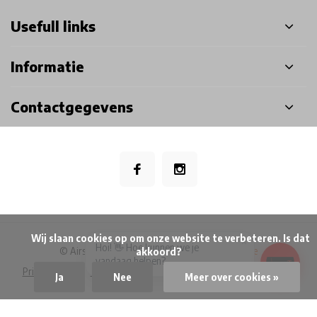
Usefull links
Informatie
Contactgegevens
            Wij slaan cookies op om onze website te verbeteren. Is dat 
×
Hoi! 👋 Hoe kunnen we je
© Airsoft Doctor BV
- Theme made by
Webdinge
akkoord?

vandaag helpen?
Privacy Policy
Algemene voorwaarden
Disclaimer
Sitemap
Ja
Nee
Meer over cookies »