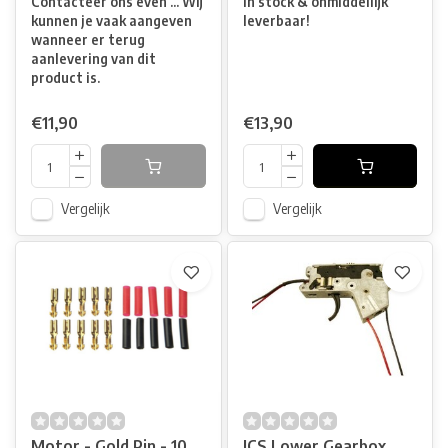
Contacteer ons even ... Wij
In stock & onmiddellijk
kunnen je vaak aangeven
leverbaar!
wanneer er terug
aanlevering van dit
product is.
€11,90
€13,90
Vergelijk
Vergelijk
Motor - Gold Pin - 10
ICS Lower Gearbox