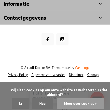
Informatie
Contactgegevens
© Airsoft Doctor BV
- Theme made by
Webdinge
Privacy Policy
Algemene voorwaarden
Disclaimer
Sitemap
            Wij slaan cookies op om onze website te verbeteren. Is dat 
×
Hoi! 👋 Hoe kunnen we je
akkoord?

vandaag helpen?
Ja
Nee
Meer over cookies »