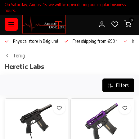
On Saturday, August 15, we will be open during our regular business
hours.
0
Physical store in Belgium!
Free shipping from €99*
Inho
Terug
Heretic Labs
Filters