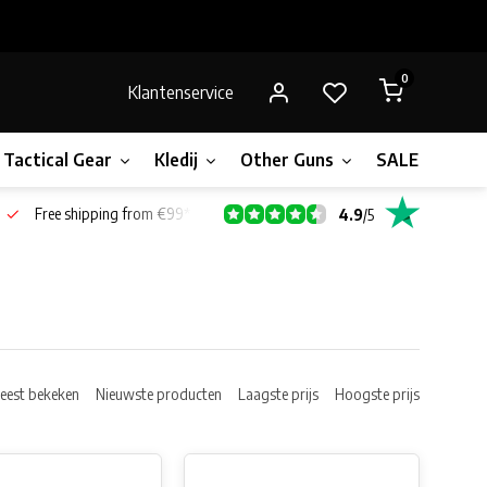
0
Klantenservice
Tactical Gear
Kledij
Other Guns
SALE!
Gift 
Free shipping from €99*
4.9
/
5
eest bekeken
Nieuwste producten
Laagste prijs
Hoogste prijs