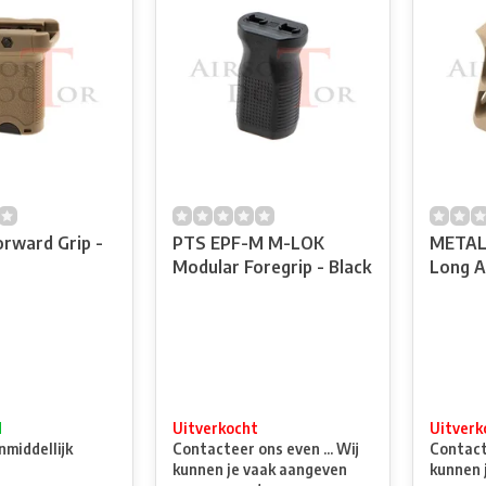
rward Grip -
PTS EPF-M M-LOK
METAL 
Modular Foregrip - Black
Long A
d
Uitverkocht
Uitverk
nmiddellijk
Contacteer ons even ... Wij
Contacte
kunnen je vaak aangeven
kunnen 