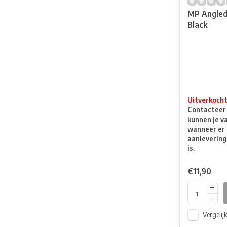
MP Angled
Black
Uitverkoch
Contacteer o
kunnen je v
wanneer er 
aanlevering
is.
€11,90
Vergelij