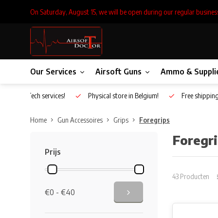
On Saturday, August 15, we will be open during our regular busines
Our Services
Airsoft Guns
Ammo & Suppli
Inhouse Tech services!
Physical store in Belgium!
Free shippin
Home
Gun Accessoires
Grips
Foregrips
Foregr
Prijs
43 Producten
€0 - €40