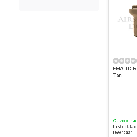
FMA TD Fo
Tan
Op voorraa
In stock & o
leverbaar!