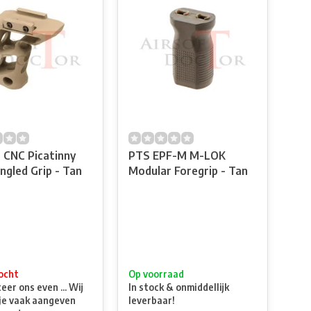
CNC Picatinny
PTS EPF-M M-LOK
ngled Grip - Tan
Modular Foregrip - Tan
ocht
Op voorraad
er ons even ... Wij
In stock & onmiddellijk
je vaak aangeven
leverbaar!