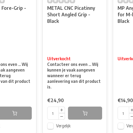
 Fore-Grip -
METAL CNC Picatinny
MP Ang
Short Angled Grip -
for M-l
Black
Black
t
Uitverkocht
Uitverk
ns even ... Wij
Contacteer ons even ... Wij
aak aangeven
kunnen je vaak aangeven
terug
wanneer er terug
 van dit product
aanlevering van dit product
is.
€24,90
€14,90
k
Vergelijk
Verg