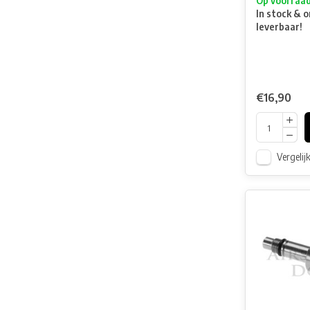
Op voorraa
In stock & o
leverbaar!
€16,90
Vergelij