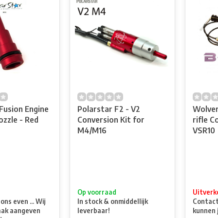
Fusion Engine
Polarstar F2 - V2
Wolver
zzle - Red
Conversion Kit for
rifle C
M4/M16
VSR10
t
Op voorraad
Uitverk
ns even ... Wij
In stock & onmiddellijk
Contacte
aak aangeven
leverbaar!
kunnen 