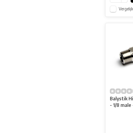
Vergelij
Balystik H
- 1/8 male