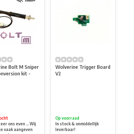
ine Bolt M Sniper
Wolverine Trigger Board
onversion kit -
V2
ocht
Op voorraad
er ons even ... Wij
In stock & onmiddellijk
je vaak aangeven
leverbaar!