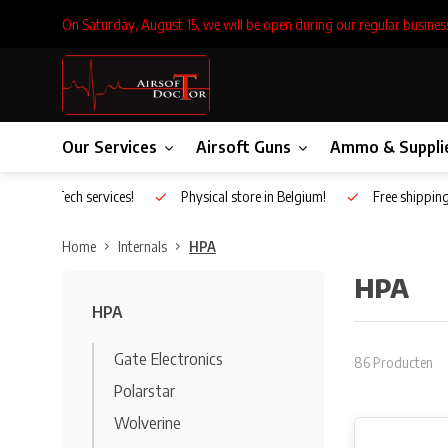
On Saturday, August 15, we will be open during our regular busines
Our Services
Airsoft Guns
Ammo & Suppli
Inhouse Tech services!
Physical store in Belgium!
Free shippin
Home
Internals
HPA
HPA
HPA
Gate Electronics
86 Producten
Polarstar
Wolverine