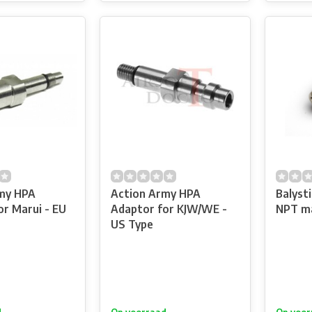
my HPA
Action Army HPA
Balysti
or Marui - EU
Adaptor for KJW/WE -
NPT ma
US Type