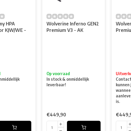
my HPA
Wolverine Inferno GEN2
Wolver
or KJW/WE -
Premium V3 - AK
Premiu
d
Op voorraad
Uitverk
nmiddellijk
In stock & onmiddellijk
Contacte
leverbaar!
kunnen 
wanneer
aanleve
is.
€449,90
€449,