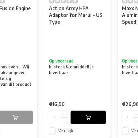
Fusion Engine
Action Army HPA
Maxx 
Adaptor for Marui - US
Alumi
Type
Speed 
t
Op voorraad
Op voor
ns even ... Wij
In stock & onmiddellijk
In stock
aak aangeven
leverbaar!
leverba
terug
 van dit product
€16,90
€26,9
k
Vergelijk
Verg