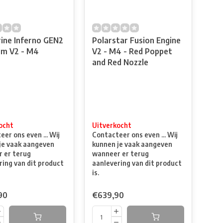
ine Inferno GEN2
Polarstar Fusion Engine
m V2 - M4
V2 - M4 - Red Poppet
and Red Nozzle
ocht
Uitverkocht
er ons even ... Wij
Contacteer ons even ... Wij
je vaak aangeven
kunnen je vaak aangeven
 er terug
wanneer er terug
ring van dit product
aanlevering van dit product
is.
90
€639,90