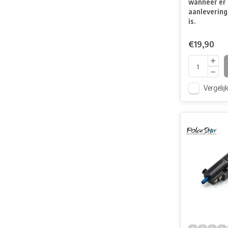
wanneer er 
aanlevering
is.
€19,90
Vergelij