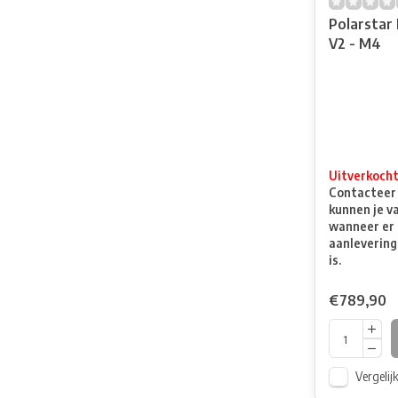
Polarstar 
V2 - M4
Uitverkoch
Contacteer o
kunnen je v
wanneer er 
aanlevering
is.
€789,90
Vergelij