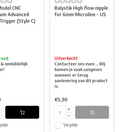
Model CNC
Balystik High flow nipple
num Advanced
for 6mm Microline - US
Trigger (Style C)
raad
Uitverkocht
 & onmiddellijk
Contacteer ons even ... Wij
ar!
kunnen je vaak aangeven
wanneer er terug
aanlevering van dit product
is.
0
€5,90
elijk
Vergelijk