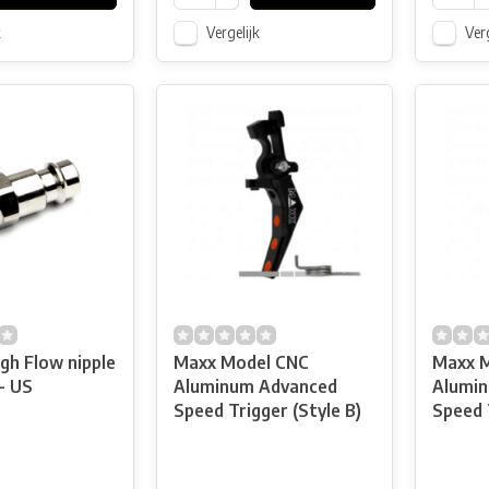
k
Vergelijk
Verg
igh Flow nipple
Maxx Model CNC
Maxx 
 - US
Aluminum Advanced
Alumi
Speed Trigger (Style B)
Speed 