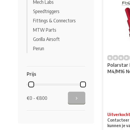
Mech Labs
Speedtriggers
Fittings & Connectors
MTW Parts
Gorilla Airsoft
Perun
Polarstar 
M4/M16 No
Prijs
€0 - €800
Uitverkoch
Contacteer o
kunnen je v