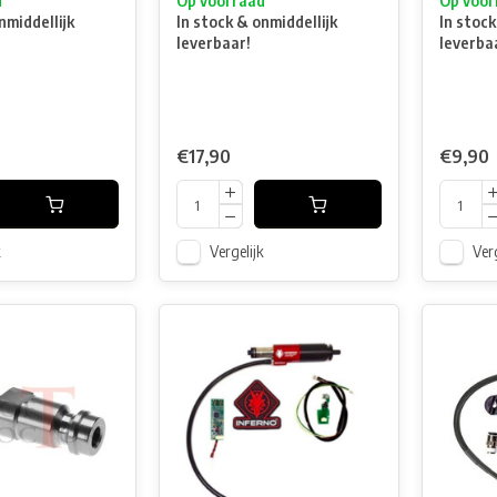
d
Op voorraad
Op voor
nmiddellijk
In stock & onmiddellijk
In stock
leverbaar!
leverba
€17,90
€9,90
k
Vergelijk
Verg