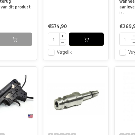
terug
wanneer
 van dit product
aanleve
is.
€574,90
€269,
k
Vergelijk
Verg