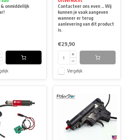
raad
Uitverkocht
 & onmiddellijk
Contacteer ons even ... Wij
ar!
kunnen je vaak aangeven
wanneer er terug
aanlevering van dit product
is.
€29,90
elijk
Vergelijk