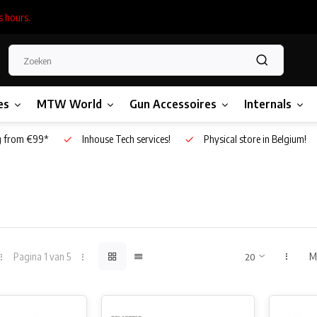
s hours.
es
MTW World
Gun Accessoires
Internals
g from €99*
Inhouse Tech services!
Physical store in Belgium!
Pagina 1 van 5
M