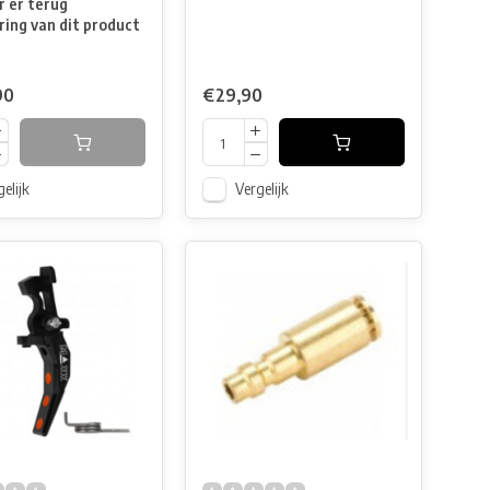
 er terug
ring van dit product
90
€29,90
elijk
Vergelijk