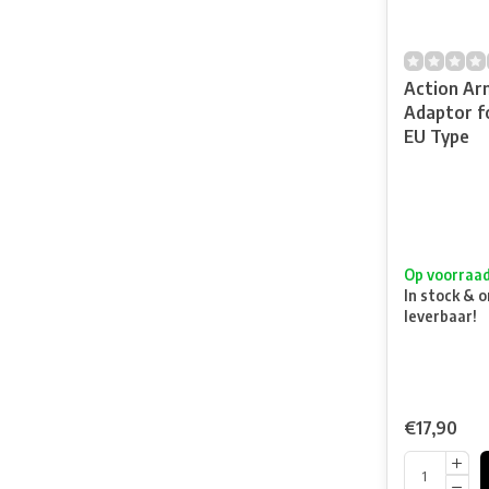
Action Ar
Adaptor f
EU Type
Op voorraa
In stock & o
leverbaar!
€17,90