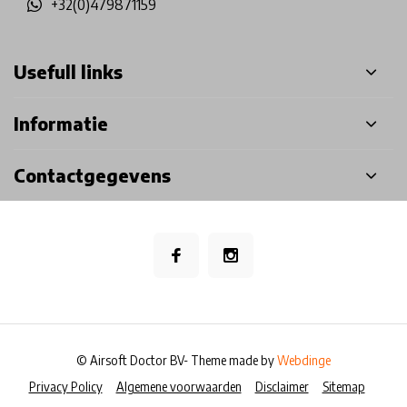
+32(0)479871159
Usefull links
Informatie
Contactgegevens
© Airsoft Doctor BV
- Theme made by
Webdinge
Privacy Policy
Algemene voorwaarden
Disclaimer
Sitemap