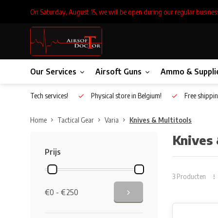
On Saturday, August 15, we will be open during our regular busines
Our Services
Airsoft Guns
Ammo & Suppli
Inhouse Tech services!
Physical store in Belgium!
Free shippin
Home
Tactical Gear
Varia
Knives & Multitools
Knives 
Prijs
3 Producten
€0 - €250