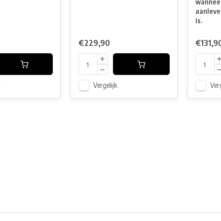
wanneer
aanleve
is.
€229,90
€131,9
k
Vergelijk
Verg