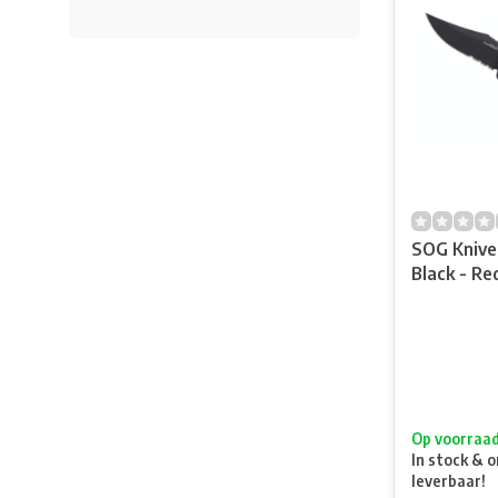
SOG Knive
Black - Re
Op voorraa
In stock & o
leverbaar!