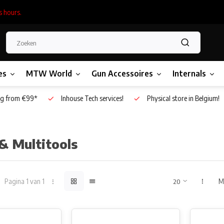
s hours.
es
MTW World
Gun Accessoires
Internals
g from €99*
Inhouse Tech services!
Physical store in Belgium!
& Multitools
Pagina 1 van 1
M