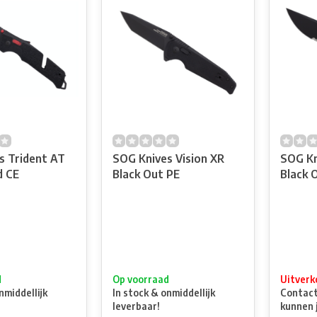
s Trident AT
SOG Knives Vision XR
SOG Kn
d CE
Black Out PE
Black 
d
Op voorraad
Uitverk
nmiddellijk
In stock & onmiddellijk
Contacte
leverbaar!
kunnen 