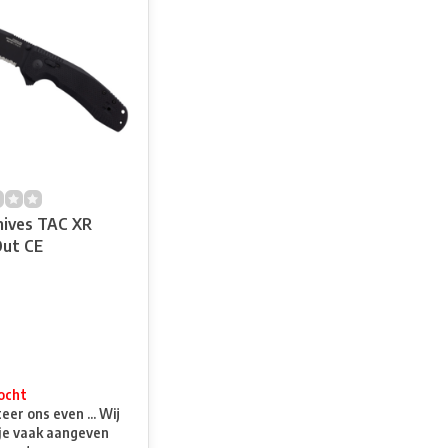
ives TAC XR
Out CE
ocht
er ons even ... Wij
je vaak aangeven