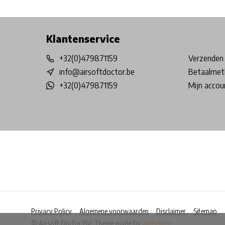
Free shipping from €99*
Inhouse Tech services!
Physical st
Klantenservice
+32(0)479871159
Verzenden 
info@airsoftdoctor.be
Betaalmet
+32(0)479871159
Mijn accou
Privacy Policy
Algemene voorwaarden
Disclaimer
Sitemap
© Airsoft Doctor BV
- Theme made by
Webdinge