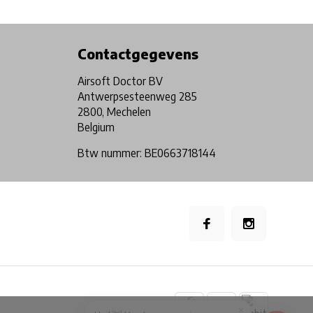
Physical store in Belgium!
Free shipping from €99*
Contactgegevens
Airsoft Doctor BV
Antwerpsesteenweg 285
2800, Mechelen
Belgium
Btw nummer: BE0663718144
×