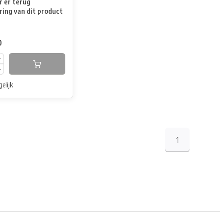
 er terug
ring van dit product
0
elijk
1