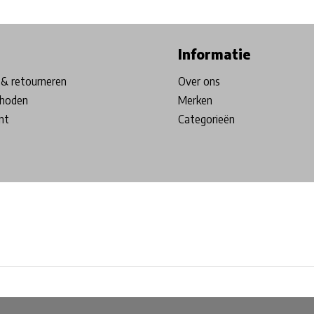
ore in Belgium!
Free shipping from €99*
Inhouse Tech services!
Informatie
& retourneren
Over ons
hoden
Merken
nt
Categorieën