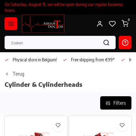
On Saturday, August 15, we will be open during our regular business
hours.
0
Physical store in Belgium!
Free shipping from €99*
Inho
Terug
Cylinder & Cylinderheads
Filters