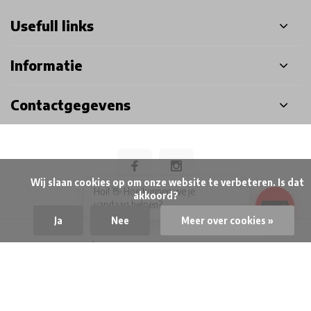
Usefull links
Informatie
Contactgegevens
            Wij slaan cookies op om onze website te verbeteren. Is dat 
×
Hoi! 👋 Hoe kunnen we je
akkoord?

vandaag helpen?
Ja
Nee
Meer over cookies »
© Airsoft Doctor BV
- Theme made by
Webdinge
Privacy Policy
Algemene voorwaarden
Disclaimer
Sitemap