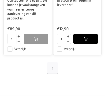
Contacteer ons even ... Wij
In stock & onmiddellijk
kunnen je vaak aangeven
leverbaar!
wanneer er terug
aanlevering van dit
product is.
€89,90
€12,90
Vergelijk
Vergelijk
1
Physical store in Belgium!
Free shipping from €99*
Inh