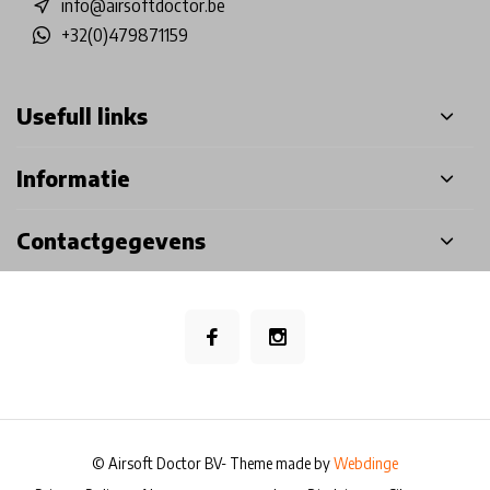
info@airsoftdoctor.be
+32(0)479871159
Usefull links
Informatie
Contactgegevens
© Airsoft Doctor BV
- Theme made by
Webdinge