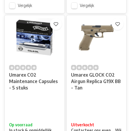
Vergelijk
Vergelijk
Umarex CO2
Umarex GLOCK CO2
Maintenance Capsules
Airgun Replica G19X BB
- 5 stuks
- Tan
Op voorraad
Uitverkocht
In stock & onmiddellijk
Contacteer ons even ... Wij