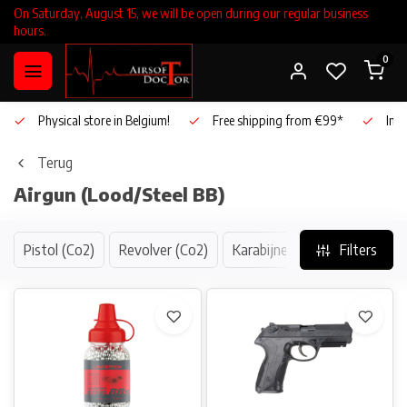
On Saturday, August 15, we will be open during our regular business
hours.
0
Physical store in Belgium!
Free shipping from €99*
Inho
Terug
Airgun (Lood/Steel BB)
Pistol (Co2)
Revolver (Co2)
Karabijnen (Veerdruk / Piston
Filters