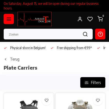
On Saturday, August 15, we will be open during our regular business
hours.
0
Physical store in Belgium!
Free shipping from €99*
Inho
Terug
Plate Carriers
Filters