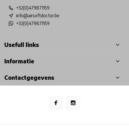
+32(0)479871159
info@airsoftdoctor.be
+32(0)479871159
Usefull links
Informatie
Contactgegevens