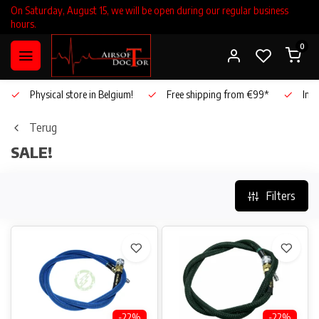
On Saturday, August 15, we will be open during our regular business
hours.
0
Physical store in Belgium!
Free shipping from €99*
Inho
Terug
SALE!
Filters
-22%
-22%