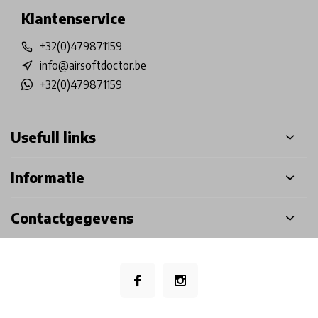
Klantenservice
+32(0)479871159
info@airsoftdoctor.be
+32(0)479871159
Usefull links
Informatie
Contactgegevens