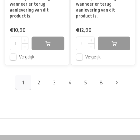
wanneer er terug
wanneer er terug
aanlevering van dit
aanlevering van dit
product is.
product is.
€10,90
€12,90
Vergelijk
Vergelijk
1
2
3
4
5
8
Physical store in Belgium!
Free shipping from €99*
Inh