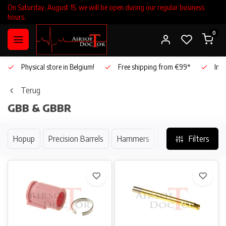
On Saturday, August 15, we will be open during our regular business
hours.
0
Physical store in Belgium!
Free shipping from €99*
Inho
Terug
GBB & GBBR
Hopup
Precision Barrels
Hammers
Springs & Springgu
Filters