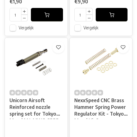
€1,90
€9,90
Vergelijk
Vergelijk
Unicorn Airsoft
NexxSpeed CNC Brass
Reinforced nozzle
Hammer Spring Power
spring set for Tokyo
Regulator Kit - Tokyo
Marui M4 MWS GBBR
Marui Hi-Capa