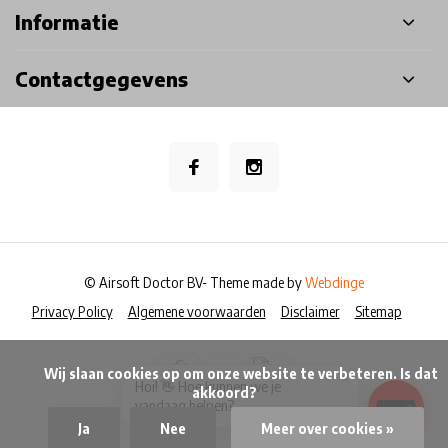
Informatie
Contactgegevens
© Airsoft Doctor BV
- Theme made by
Webdinge
Privacy Policy
Algemene voorwaarden
Disclaimer
Sitemap
            Wij slaan cookies op om onze website te verbeteren. Is dat 
×
Hoi! 👋 Hoe kunnen we je
akkoord?

vandaag helpen?
Ja
Nee
Meer over cookies »