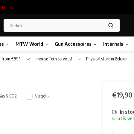
s hours.
es
MTW World
Gun Accessoires
Internals
g from €99*
Inhouse Tech services!
Physical store in Belgium!
€19,90
Vergelijk
Gas & CO2
In sto
Gratis ve