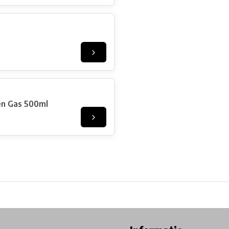
en Gas 500ml
ore in Belgium!
Free shipping from €99*
Inhouse Tech services!