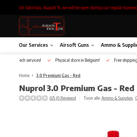
On Saturday, August 15, we will be open during our regular busines
Our Services
Airsoft Guns
Ammo & Suppli
Inhouse Tech services!
Physical store in Belgium!
Free shippin
Home
3.0 Premium Gas - Red
Nuprol
3.0 Premium Gas - Red
0/5 (0 Reviews)
Toon alle:
Ammo & Supplies
,