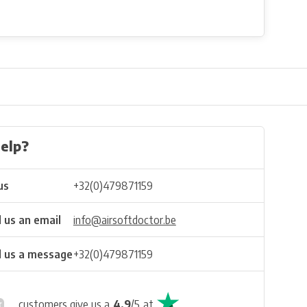
elp?
us
+32(0)479871159
 us an email
info@airsoftdoctor.be
 us a message
+32(0)479871159
customers give us a
4.9
/
5
at