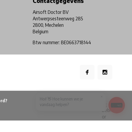
Contactgegevens
Airsoft Doctor BV
Antwerpsesteenweg 285
2800, Mechelen
Belgium
Btw nummer: BE0663718144
×
Hoi! 👋 Hoe kunnen we je
vandaag helpen?