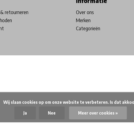
Informatie
& retourneren
Over ons
hoden
Merken
nt
Categorieën
beteren. Is dat akkoord?

Ja
Nee
Meer over cookies »