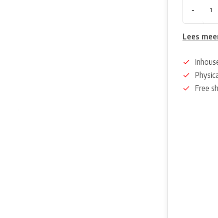
-
Lees mee
Inhous
Physica
Free s