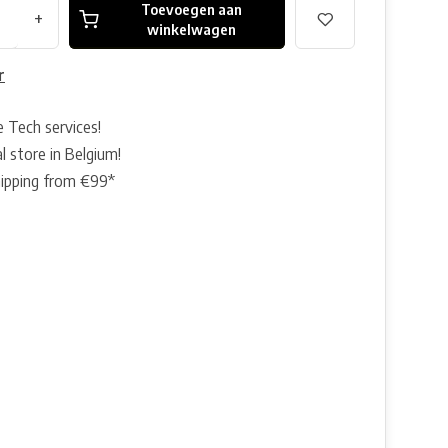
Toevoegen aan
+
winkelwagen
r
e Tech services!
l store in Belgium!
hipping from €99*