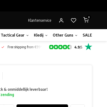
0
Klantenservice
Tactical Gear
Kledij
Other Guns
SALE!
Bone
Free shipping from €99*
4.9
/
5
ck & onmiddellijk leverbaar!
rzending