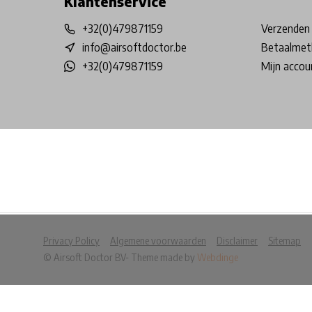
Klantenservice
+32(0)479871159
Verzenden 
info@airsoftdoctor.be
Betaalmet
+32(0)479871159
Mijn accou
            Wij slaan cookies op om onze website te ver
Privacy Policy
Algemene voorwaarden
Disclaimer
Sitemap
© Airsoft Doctor BV
- Theme made by
Webdinge