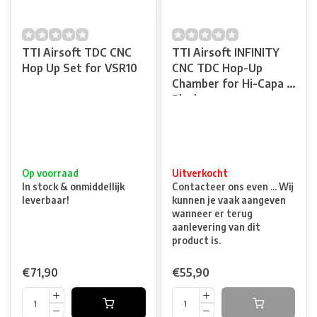
TTI Airsoft TDC CNC
TTI Airsoft INFINITY
Hop Up Set for VSR10
CNC TDC Hop-Up
Chamber for Hi-Capa -
Black
Op voorraad
Uitverkocht
In stock & onmiddellijk
Contacteer ons even ... Wij
leverbaar!
kunnen je vaak aangeven
wanneer er terug
aanlevering van dit
product is.
€71,90
€55,90