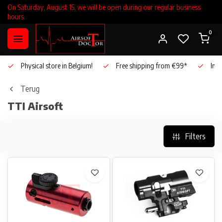
On Saturday, August 15, we will be open during our regular business
hours.
0
Physical store in Belgium!
Free shipping from €99*
Inho
Terug
TTI Airsoft
Filters