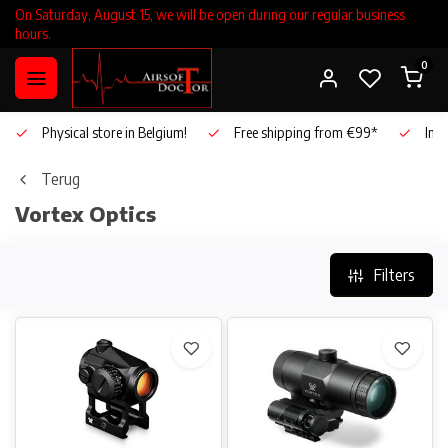
On Saturday, August 15, we will be open during our regular business
hours.
0
Physical store in Belgium!
Free shipping from €99*
Inho
Terug
Vortex Optics
Filters