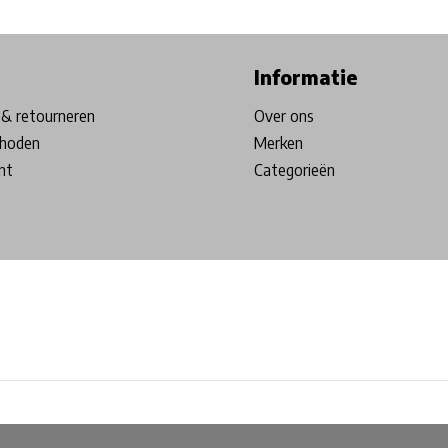
ore in Belgium!
Free shipping from €99*
Inhouse Tech services!
Informatie
& retourneren
Over ons
hoden
Merken
nt
Categorieën