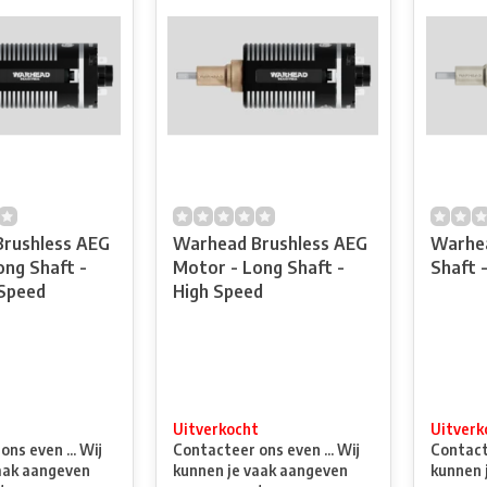
rushless AEG
Warhead Brushless AEG
Warhea
ong Shaft -
Motor - Long Shaft -
Shaft 
Speed
High Speed
t
Uitverkocht
Uitverk
ns even ... Wij
Contacteer ons even ... Wij
Contacte
aak aangeven
kunnen je vaak aangeven
kunnen 