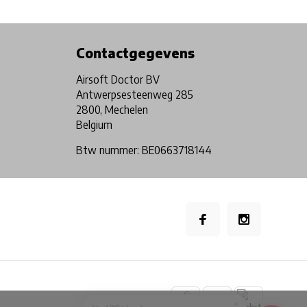
Physical store in Belgium!
Free shipping from €99*
Contactgegevens
Airsoft Doctor BV
Antwerpsesteenweg 285
2800, Mechelen
Belgium
Btw nummer: BE0663718144
×