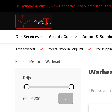
On Saturday, August 15, we will be open during our regular busines
Our Services
Airsoft Guns
Ammo & Suppli
Inhouse Tech services!
Physical store in Belgium!
Free shippin
Home
Merken
Warhead
Warhe
Prijs
4 Producten
€0 - €200