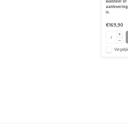
wanneer er 
aanlevering
is.
€169,90
Vergelij