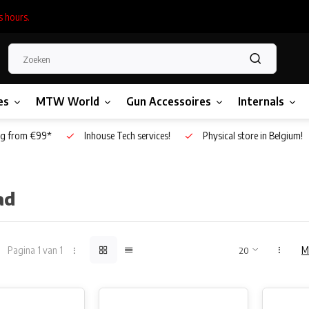
s hours.
es
MTW World
Gun Accessoires
Internals
g from €99*
Inhouse Tech services!
Physical store in Belgium!
ad
Pagina 1 van 1
M