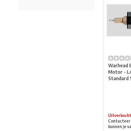
Warhead B
Motor - L
Standard 
Uitverkoch
Contacteer o
kunnen je v