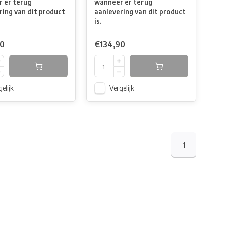
 er terug
wanneer er terug
ring van dit product
aanlevering van dit product
is.
90
€134,90
elijk
Vergelijk
1