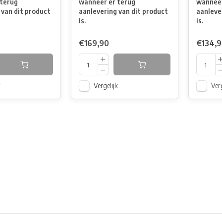
terug
wanneer er terug
wanneer
 van dit product
aanlevering van dit product
aanleve
is.
is.
€169,90
€134,
k
Vergelijk
Verg