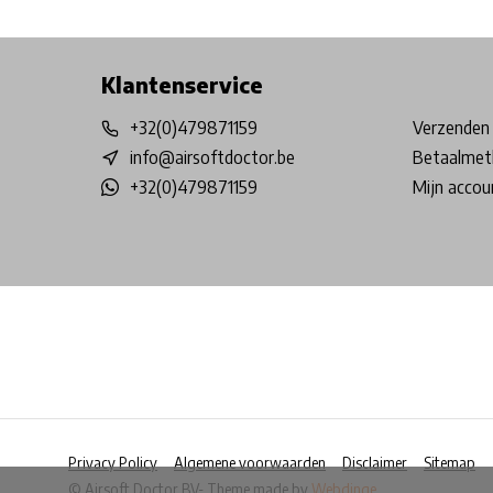
Free shipping from €99*
Inhouse Tech services!
Physical st
Klantenservice
+32(0)479871159
Verzenden 
info@airsoftdoctor.be
Betaalmet
+32(0)479871159
Mijn accou
Privacy Policy
Algemene voorwaarden
Disclaimer
Sitemap
© Airsoft Doctor BV
- Theme made by
Webdinge