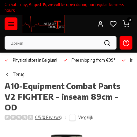
On Saturday, August 15, we will be open during our regular business
hours.
0
Physical store in Belgium!
Free shipping from €99*
Inho
Terug
A10-Equipment
Combat Pants
V2 FIGHTER - inseam 89cm -
OD
Vergelijk
0/5 (0 Reviews)