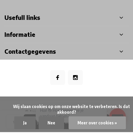
Usefull links
Informatie
Contactgegevens
            Wij slaan cookies op om onze website te verbeteren. Is dat 
×
Hoi! 👋 Hoe kunnen we je
© Airsoft Doctor BV
- Theme made by
Webdinge
akkoord?

vandaag helpen?
Privacy Policy
Algemene voorwaarden
Disclaimer
Sitemap
Toevoegen aan winkelwagen
Ja
Nee
Meer over cookies »