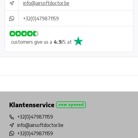
info@airsoftdoctor.be
+32(0)479871159
customers give us a
4.9
/
5
at
Physical store in Belgium!
Free shipping from €99*
Inh
Klantenservice
now opened
+32(0)479871159
info@airsoftdoctor.be
+32(0)479871159