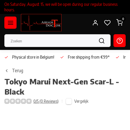
On Saturday, August 15, we will be open during our regular business
hours.
0
Physical store in Belgium!
Free shipping from €99*
Inho
Terug
Tokyo Marui
Next-Gen Scar-L -
Black
Vergelijk
0/5 (0 Reviews)