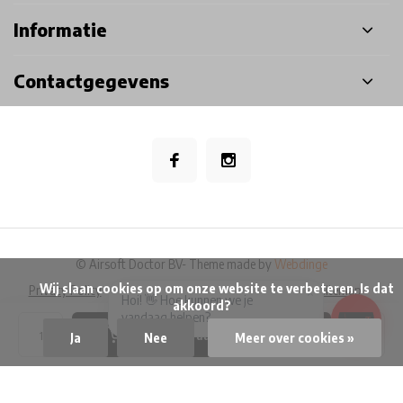
Informatie
Contactgegevens
© Airsoft Doctor BV
- Theme made by
Webdinge
            Wij slaan cookies op om onze website te verbeteren. Is dat 
Privacy Policy
Algemene voorwaarden
Disclaimer
Sitemap
×
Hoi! 👋 Hoe kunnen we je
akkoord?

vandaag helpen?
Toevoegen aan winkelwagen
Ja
Nee
Meer over cookies »