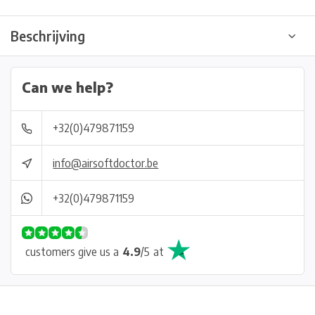
Beschrijving
Can we help?
+32(0)479871159
info@airsoftdoctor.be
+32(0)479871159
customers give us a
4.9
/
5
at