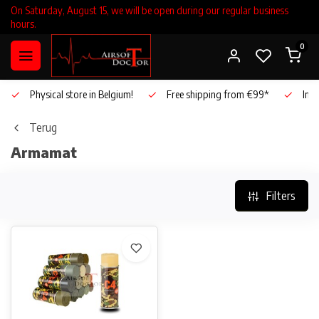
On Saturday, August 15, we will be open during our regular business
hours.
0
Physical store in Belgium!
Free shipping from €99*
Inho
Terug
Armamat
Filters