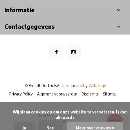
Informatie
Contactgegevens
© Airsoft Doctor BV
- Theme made by
Webdinge
Privacy Policy
Algemene voorwaarden
Disclaimer
Sitemap
            Wij slaan cookies op om onze website te verbeteren. Is dat 
×
Hoi! 👋 Hoe kunnen we je
akkoord?

vandaag helpen?
Ja
Nee
Meer over cookies »