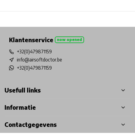
Physical store in Belgium!
Free shipping from €99*
Inh
Klantenservice
now opened
+32(0)479871159
info@airsoftdoctor.be
+32(0)479871159
Usefull links
Informatie
Contactgegevens