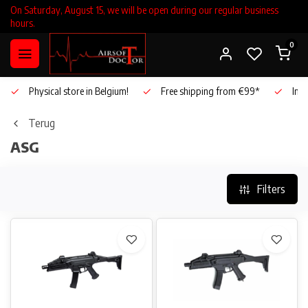
On Saturday, August 15, we will be open during our regular business
hours.
0
Physical store in Belgium!
Free shipping from €99*
Inho
Terug
ASG
Filters