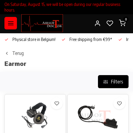
On Saturday, August 15, we will be open during our regular business
hours.
0
Physical store in Belgium!
Free shipping from €99*
Inho
Terug
Earmor
Filters