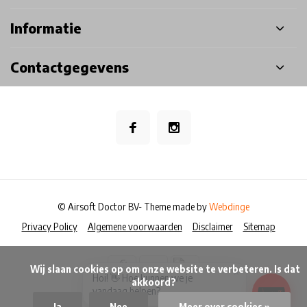
Informatie
Contactgegevens
© Airsoft Doctor BV
- Theme made by
Webdinge
Privacy Policy
Algemene voorwaarden
Disclaimer
Sitemap
            Wij slaan cookies op om onze website te verbeteren. Is dat 
×
Hoi! 👋 Hoe kunnen we je
akkoord?

vandaag helpen?
Ja
Nee
Meer over cookies »