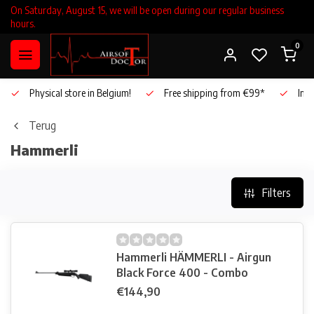
On Saturday, August 15, we will be open during our regular business
hours.
0
Physical store in Belgium!
Free shipping from €99*
Inho
Terug
Hammerli
Filters
Hammerli HÄMMERLI - Airgun
Black Force 400 - Combo
€144,90