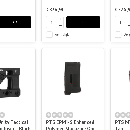
€324,90
€324,
k
Vergelijk
Verg
nity Tactical
PTS EPM1-S Enhanced
PTS MT
 Riser - Black
Polymer Magazine One
Tan