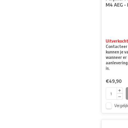
M4 AEG - 
Uitverkoch
Contacteer o
kunnen je v
wanneer er 
aanlevering
is.
€49,90
Vergelij