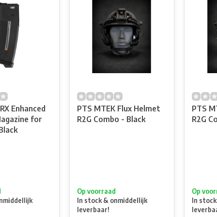
RX Enhanced
PTS MTEK Flux Helmet
PTS MT
agazine for
R2G Combo - Black
R2G C
Black
d
Op voorraad
Op voor
nmiddellijk
In stock & onmiddellijk
In stock
leverbaar!
leverba