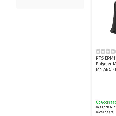
PTS EPM1 
Polymer M
M4 AEG - 
Op voorraa
In stock & o
leverbaar!