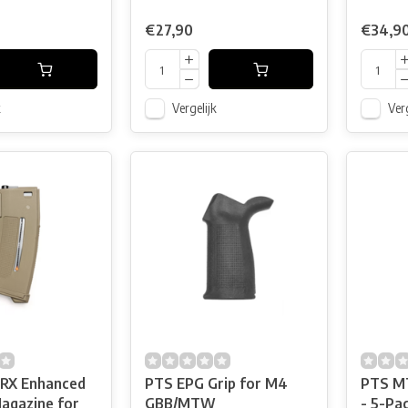
€27,90
€34,9
k
Vergelijk
Verg
RX Enhanced
PTS EPG Grip for M4
PTS M
agazine for
GBB/MTW
- 5-Pa