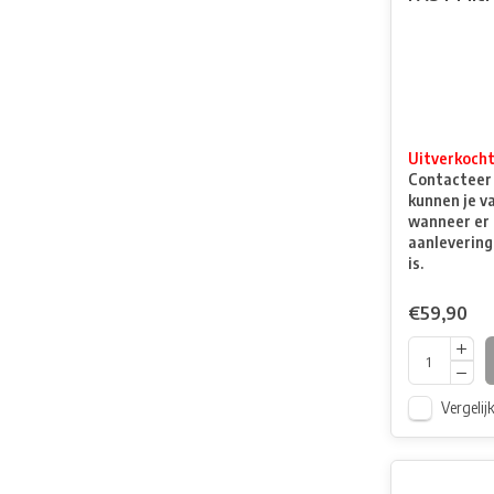
Uitverkoch
Contacteer o
kunnen je v
wanneer er 
aanlevering
is.
€59,90
Vergelij