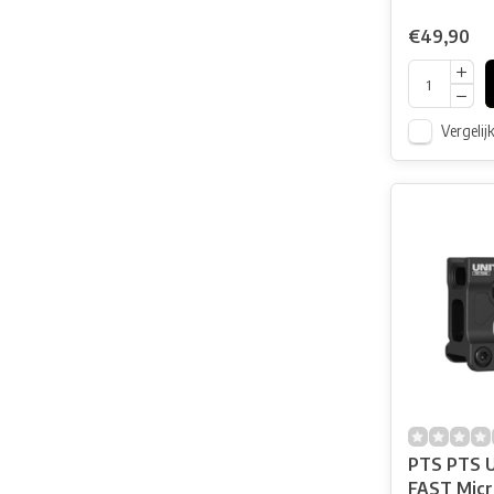
€49,90
Vergelij
PTS PTS U
FAST Micro