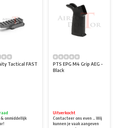
ity Tactical FAST
PTS EPG M4 Grip AEG -
Black
raad
Uitverkocht
 & onmiddellijk
Contacteer ons even ... Wij
ar!
kunnen je vaak aangeven