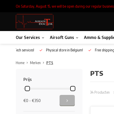
On Saturday, August 15, we will be open during our regular busines
Our Services
Airsoft Guns
Ammo & Suppli
Inhouse Tech services!
Physical store in Belgium!
Free shippin
Home
Merken
PTS
PTS
Prijs
34 Producten
€0 - €350