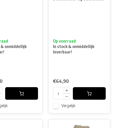
raad
Op voorraad
 & onmiddellijk
In stock & onmiddellijk
ar!
leverbaar!
90
€64,90
elijk
Vergelijk