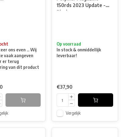
150rds 2023 Update -
Black
ocht
Op voorraad
er ons even ... Wij
In stock & onmiddellijk
je vaak aangeven
leverbaar!
 er terug
ring van dit product
90
€37,90
elijk
Vergelijk