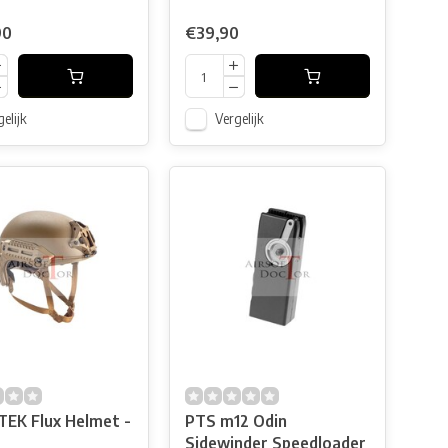
90
€39,90
elijk
Vergelijk
EK Flux Helmet -
PTS m12 Odin
Sidewinder Speedloader