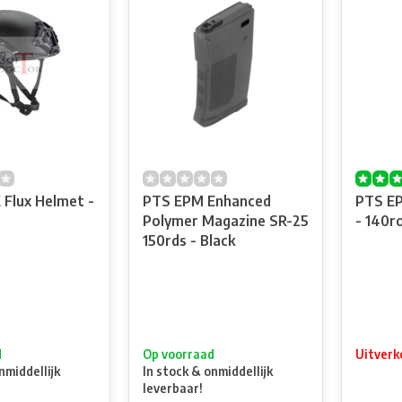
Flux Helmet -
PTS EPM Enhanced
PTS E
Polymer Magazine SR-25
- 140r
150rds - Black
d
Op voorraad
Uitverk
nmiddellijk
In stock & onmiddellijk
leverbaar!