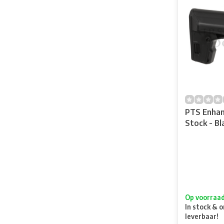
PTS Enhan
Stock - Bl
Op voorraa
In stock & o
leverbaar!