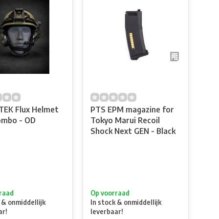
EK Flux Helmet
PTS EPM magazine for
ombo - OD
Tokyo Marui Recoil
Shock Next GEN - Black
raad
Op voorraad
 & onmiddellijk
In stock & onmiddellijk
ar!
leverbaar!