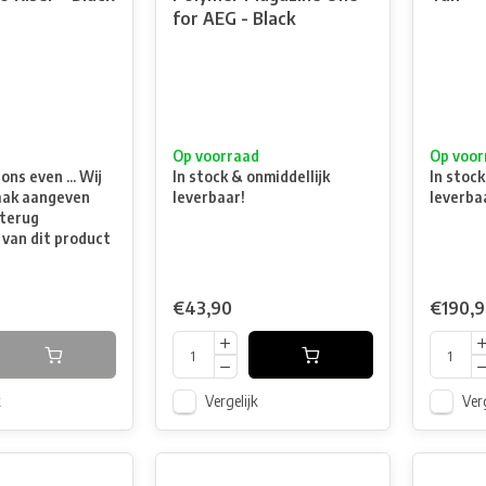
for AEG - Black
t
Op voorraad
Op voor
ns even ... Wij
In stock & onmiddellijk
In stock
aak aangeven
leverbaar!
leverba
terug
 van dit product
€43,90
€190,
k
Vergelijk
Verg