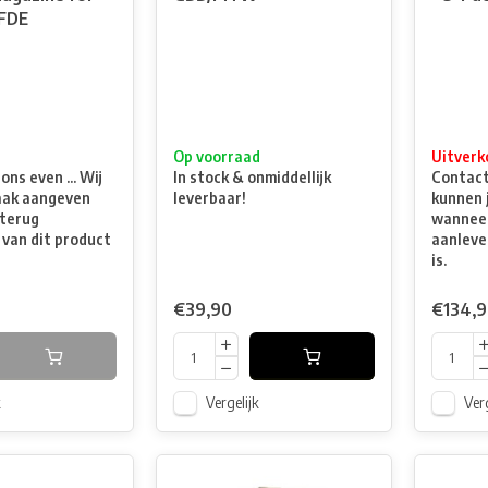
FDE
t
Op voorraad
Uitverk
ns even ... Wij
In stock & onmiddellijk
Contacte
aak aangeven
leverbaar!
kunnen 
terug
wanneer
 van dit product
aanleve
is.
€39,90
€134,
k
Vergelijk
Verg