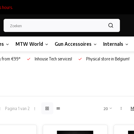
s hours.
es
MTW World
Gun Accessoires
Internals
g from €99*
Inhouse Tech services!
Physical store in Belgium!
Pagina 1 van 2
M