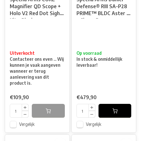
Magnifier QD Scope +
Defense® RIII SA-P28
Holo V2 Red Dot Sight
PRIME™ BLDC Aster II
Kit - Black
- Chaos Bronze
Uitverkocht
Op voorraad
Contacteer ons even ... Wij
In stock & onmiddellijk
kunnen je vaak aangeven
leverbaar!
wanneer er terug
aanlevering van dit
product is.
€109,90
€479,90
Vergelijk
Vergelijk