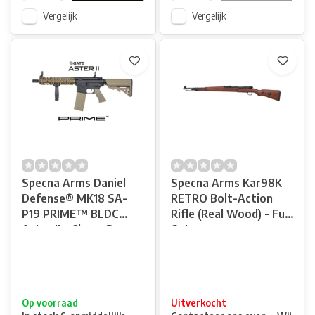
Vergelijk
Vergelijk
Specna Arms Daniel
Specna Arms Kar98K
Defense® MK18 SA-
RETRO Bolt-Action
P19 PRIME™ BLDC
Rifle (Real Wood) - Full
Aster II - Chaos Bronze
Set
Op voorraad
Uitverkocht