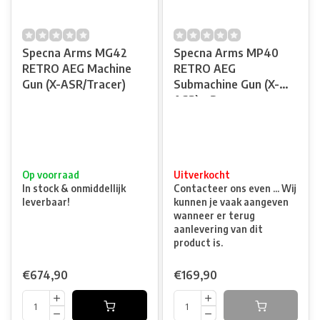
Specna Arms MG42
Specna Arms MP40
RETRO AEG Machine
RETRO AEG
Gun (X-ASR/Tracer)
Submachine Gun (X-
ASR) – Brown
Op voorraad
Uitverkocht
In stock & onmiddellijk
Contacteer ons even ... Wij
leverbaar!
kunnen je vaak aangeven
wanneer er terug
aanlevering van dit
product is.
€674,90
€169,90