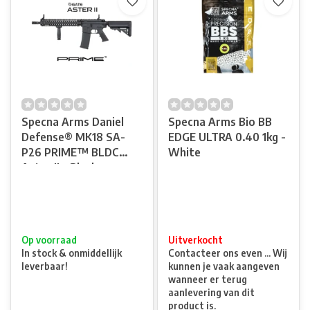
Specna Arms Daniel
Specna Arms Bio BB
Defense® MK18 SA-
EDGE ULTRA 0.40 1kg -
P26 PRIME™ BLDC
White
Aster II - Black
Op voorraad
Uitverkocht
In stock & onmiddellijk
Contacteer ons even ... Wij
leverbaar!
kunnen je vaak aangeven
wanneer er terug
aanlevering van dit
product is.