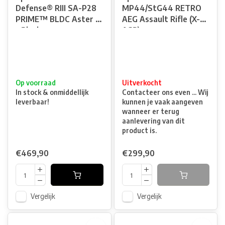
Defense® RIII SA-P28
MP44/StG44 RETRO
PRIME™ BLDC Aster II
AEG Assault Rifle (X-
- Black
ASR)
Op voorraad
Uitverkocht
In stock & onmiddellijk
Contacteer ons even ... Wij
leverbaar!
kunnen je vaak aangeven
wanneer er terug
aanlevering van dit
product is.
€469,90
€299,90
Vergelijk
Vergelijk