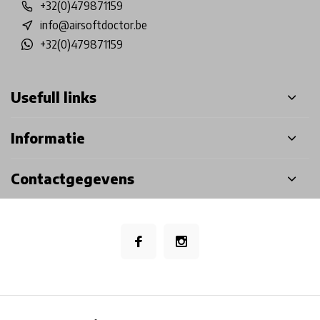
+32(0)479871159
info@airsoftdoctor.be
+32(0)479871159
Usefull links
Informatie
Contactgegevens