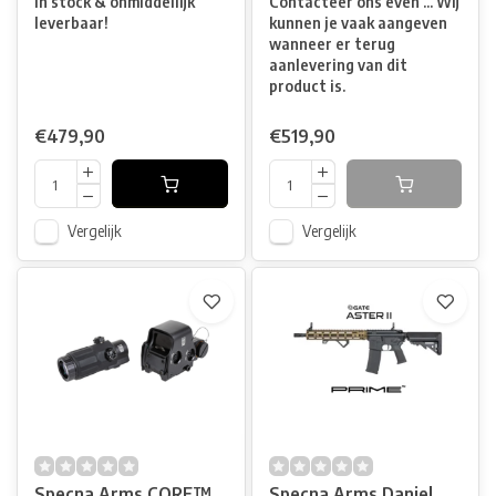
In stock & onmiddellijk
Contacteer ons even ... Wij
leverbaar!
kunnen je vaak aangeven
wanneer er terug
aanlevering van dit
product is.
€479,90
€519,90
Vergelijk
Vergelijk
Specna Arms CORE™
Specna Arms Daniel