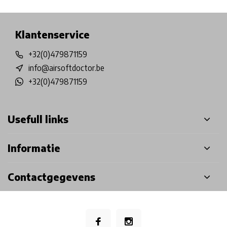
Klantenservice
+32(0)479871159
info@airsoftdoctor.be
+32(0)479871159
Usefull links
Informatie
Contactgegevens