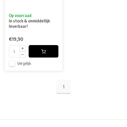
Op voorraad
In stock & onmiddellijk
leverbaar!
€19,90
Vergelijk
1
Physical store in Belgium!
Free shipping from €99*
Inh