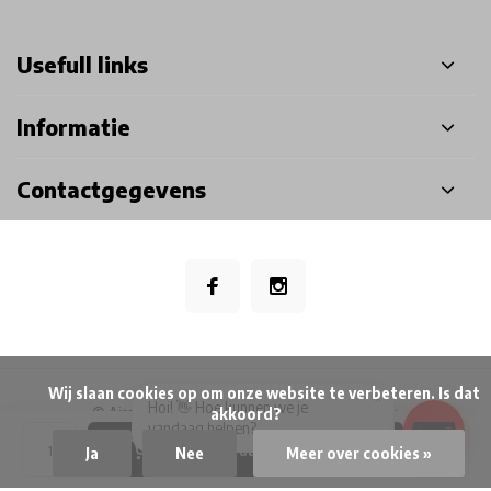
Usefull links
Informatie
Contactgegevens
            Wij slaan cookies op om onze website te verbeteren. Is dat 
×
Hoi! 👋 Hoe kunnen we je
© Airsoft Doctor BV
- Theme made by
Webdinge
akkoord?

vandaag helpen?
Privacy Policy
Algemene voorwaarden
Disclaimer
Sitemap
Toevoegen aan winkelwagen
Ja
Nee
Meer over cookies »