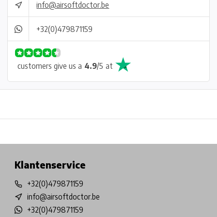
info@airsoftdoctor.be
+32(0)479871159
customers give us a
4.9
/
5
at
Physical store in Belgium!
Free shipping from €99*
Inh
Klantenservice
+32(0)479871159
info@airsoftdoctor.be
+32(0)479871159