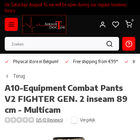
On Saturday, August 15, we will be open during our regular business
hours.
0
Physical store in Belgium!
Free shipping from €99*
Inho
Terug
A10-Equipment
Combat Pants
V2 FIGHTER GEN. 2 inseam 89
cm - Multicam
Vergelijk
0/5 (0 Reviews)