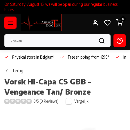
On Saturday, August 15, we will be open during our regular business
hours.
0
Physical store in Belgium!
Free shipping from €99*
Inho
Terug
Vorsk
Hi-Capa CS GBB -
Vengeance Tan/ Bronze
Vergelijk
0/5 (0 Reviews)