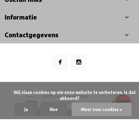
Informatie
Contactgegevens
            Wij slaan cookies op om onze website te verbeteren. Is dat 
×
Hoi! 👋 Hoe kunnen we je
© Airsoft Doctor BV
- Theme made by
Webdinge
akkoord?

vandaag helpen?
Privacy Policy
Algemene voorwaarden
Disclaimer
Sitemap
Toevoegen aan winkelwagen
Ja
Nee
Meer over cookies »