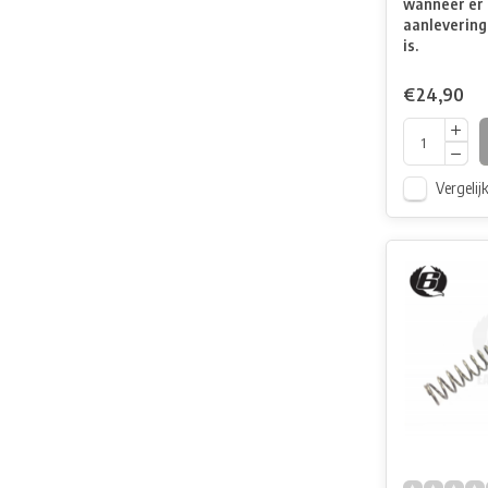
wanneer er 
aanlevering
is.
€24,90
Vergelij