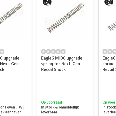
0 upgrade
Eagle6 M100 upgrade
Eagle6 M10
r Next-Gen
spring for Next-Gen
spring
ck
Recoil Shock
Recoil
t
Op voorraad
Op voor
ns even ... Wij
In stock & onmiddellijk
In stock
aak aangeven
leverbaar!
leverba