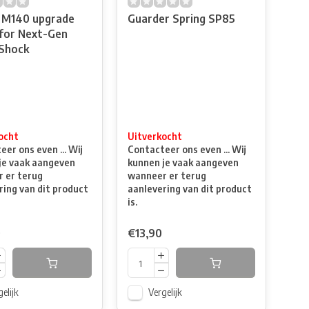
 M140 upgrade
Guarder Spring SP85
 for Next-Gen
 Shock
ocht
Uitverkocht
er ons even ... Wij
Contacteer ons even ... Wij
je vaak aangeven
kunnen je vaak aangeven
 er terug
wanneer er terug
ring van dit product
aanlevering van dit product
is.
0
€13,90
elijk
Vergelijk