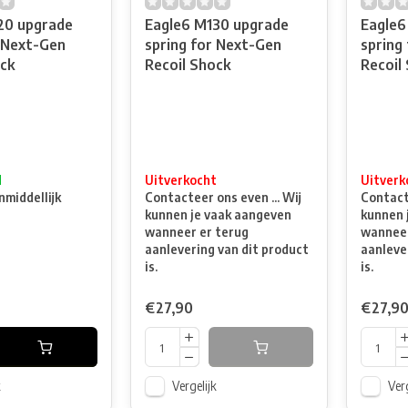
20 upgrade
Eagle6 M130 upgrade
Eagle6
r Next-Gen
spring for Next-Gen
spring
ck
Recoil Shock
Recoil
d
Uitverkocht
Uitverk
nmiddellijk
Contacteer ons even ... Wij
Contacte
kunnen je vaak aangeven
kunnen 
wanneer er terug
wanneer
aanlevering van dit product
aanleve
is.
is.
€27,90
€27,9
k
Vergelijk
Verg