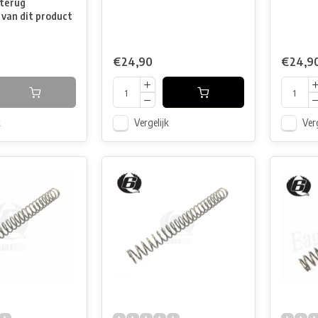
terug
 van dit product
€24,90
€24,9
k
Vergelijk
Verg