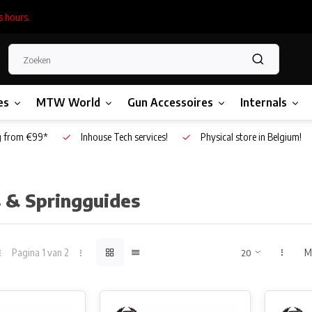
s hours.
es
MTW World
Gun Accessoires
Internals
g from €99*
Inhouse Tech services!
Physical store in Belgium!
 & Springguides
Pagina 1 van 2
M