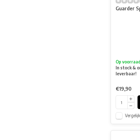
Guarder S
Op voorraa
In stock & o
leverbaar!
€19,90
Vergelij