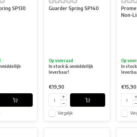
pring SP130
Guarder Spring SP140
Prome
Non-Li
d
Op voorraad
Op voor
nmiddellijk
In stock & onmiddellijk
In stock
leverbaar!
leverba
€19,90
€15,90
k
Vergelijk
Verg