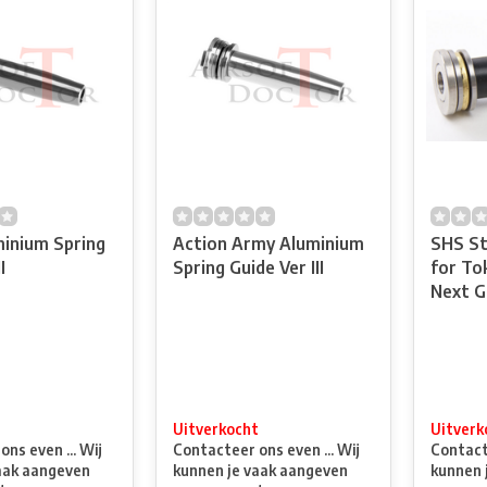
minium Spring
Action Army Aluminium
SHS St
I
Spring Guide Ver III
for To
Next G
t
Uitverkocht
Uitverk
ns even ... Wij
Contacteer ons even ... Wij
Contacte
aak aangeven
kunnen je vaak aangeven
kunnen 