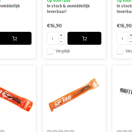
d
Op voorraad
Op voor
nmiddellijk
In stock & onmiddellijk
In stock
leverbaar!
leverba
€16,90
€16,90
k
Vergelijk
Verg