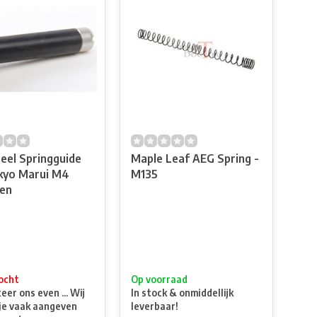
eel Springguide
Maple Leaf AEG Spring -
kyo Marui M4
M135
en
ocht
Op voorraad
er ons even ... Wij
In stock & onmiddellijk
je vaak aangeven
leverbaar!