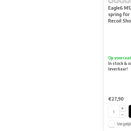
Eagle6 M1
spring fo
Recoil Sho
Op voorraa
In stock & o
leverbaar!
€27,90
Vergelij