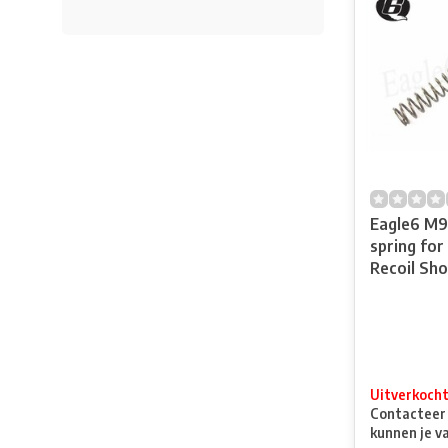
Eagle6 M9
spring fo
Recoil Sho
Uitverkoch
Contacteer o
kunnen je v