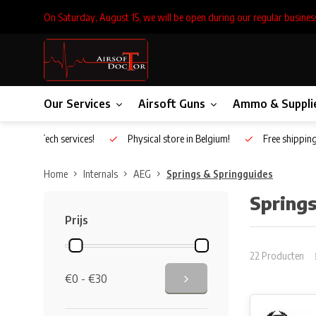
On Saturday, August 15, we will be open during our regular busines
Our Services
Airsoft Guns
Ammo & Suppli
Inhouse Tech services!
Physical store in Belgium!
Free shippin
Home
Internals
AEG
Springs & Springguides
Springs
Prijs
22 Producten
€0 - €30