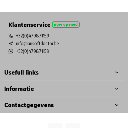
Physical store in Belgium!
Free shipping from €99*
Inh
Klantenservice
now opened
+32(0)479871159
info@airsoftdoctor.be
+32(0)479871159
Usefull links
Informatie
Contactgegevens