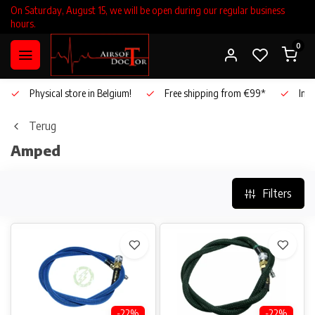
On Saturday, August 15, we will be open during our regular business
hours.
0
Physical store in Belgium!
Free shipping from €99*
Inho
Terug
Amped
Filters
-22%
-22%