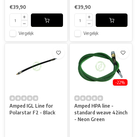
€39,90
€39,90
Vergelijk
Vergelijk
-22%
Amped IGL Line for
Amped HPA line -
Polarstar F2 - Black
standard weave 42inch
- Neon Green