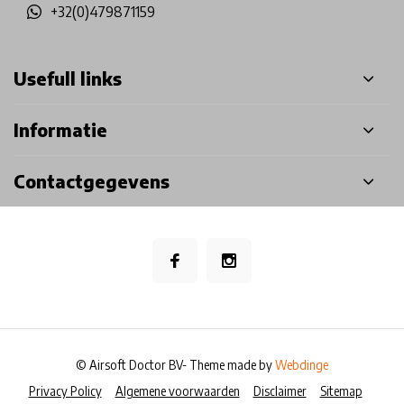
+32(0)479871159
Usefull links
Informatie
Contactgegevens
© Airsoft Doctor BV
- Theme made by
Webdinge
Privacy Policy
Algemene voorwaarden
Disclaimer
Sitemap