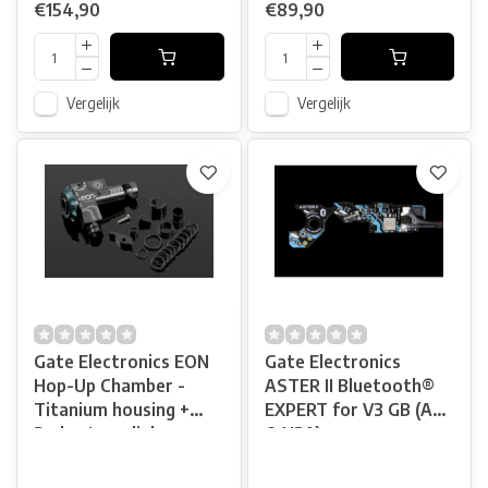
€154,90
€89,90
Vergelijk
Vergelijk
Gate Electronics EON
Gate Electronics
Hop-Up Chamber -
ASTER II Bluetooth®
Titanium housing +
EXPERT for V3 GB (AEG
Red rotary dial
& HPA)