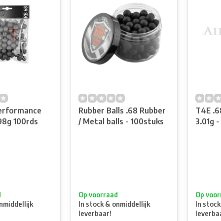
erformance
Rubber Balls .68 Rubber
T4E .6
98g 100rds
/ Metal balls - 100stuks
3.01g -
d
Op voorraad
Op voor
nmiddellijk
In stock & onmiddellijk
In stock
leverbaar!
leverba