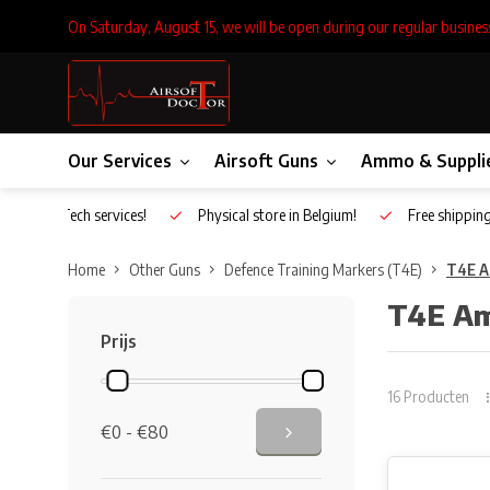
On Saturday, August 15, we will be open during our regular busines
Our Services
Airsoft Guns
Ammo & Suppli
Inhouse Tech services!
Physical store in Belgium!
Free shippin
Home
Other Guns
Defence Training Markers (T4E)
T4E 
T4E A
Prijs
16 Producten
€0 - €80