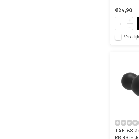
€24,90
Vergelij
T4E .68 P
RB RBI - .6