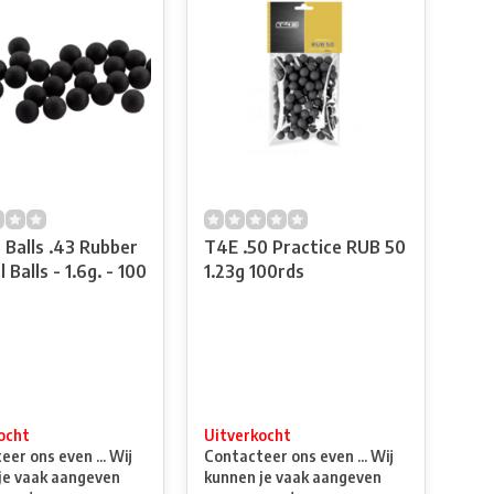
 Balls .43 Rubber
T4E .50 Practice RUB 50
 Balls - 1.6g. - 100
1.23g 100rds
ocht
Uitverkocht
er ons even ... Wij
Contacteer ons even ... Wij
je vaak aangeven
kunnen je vaak aangeven