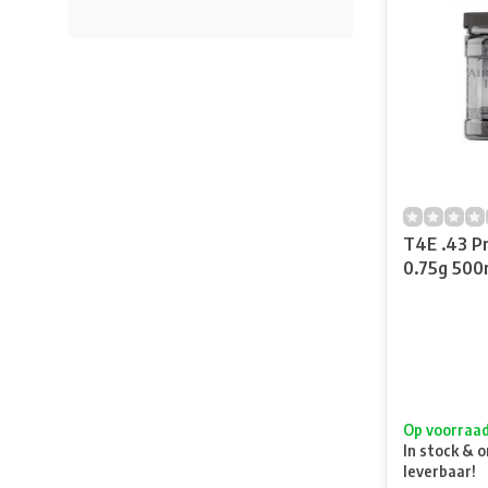
T4E .43 P
0.75g 500
Op voorraa
In stock & o
leverbaar!