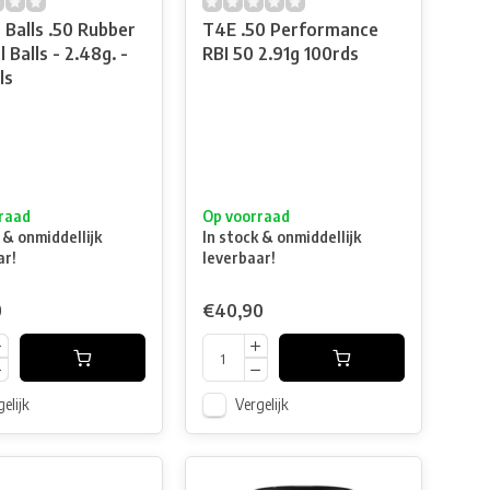
 Balls .50 Rubber
T4E .50 Performance
 Balls - 2.48g. -
RBI 50 2.91g 100rds
ls
raad
Op voorraad
 & onmiddellijk
In stock & onmiddellijk
ar!
leverbaar!
0
€40,90
elijk
Vergelijk