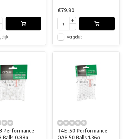
€79,90
elijk
Vergelijk
3 Performance
T4E .50 Performance
 Balls 0.88g
QAB 50 Balls 1.36g