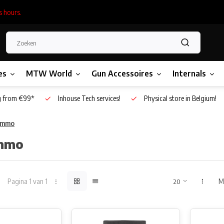
s hours.
es
MTW World
Gun Accessoires
Internals
g from €99*
Inhouse Tech services!
Physical store in Belgium!
Ammo
mmo
Pagina 1 van 1
M