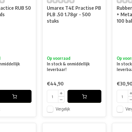
ractice RUB 50
Umarex T4E Practise PB
Rubber
ds
PLB .50 1.78gr - 500
+ Metal
stuks
100 bal
d
Op voorraad
Op voor
nmiddellijk
In stock & onmiddellijk
In stock
leverbaar!
leverba
€44,90
€30,9
k
Vergelijk
Verg