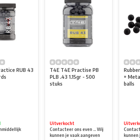
ractice RUB 43
T4E T4E Practise PB
Rubber
rds
PLB .43 1.15gr - 500
+ Metal
stuks
balls
d
Uitverkocht
Uitverk
nmiddellijk
Contacteer ons even ... Wij
Contacte
kunnen je vaak aangeven
kunnen 