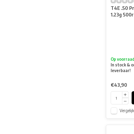
T4E .50 P
1.23g 500r
Op voorraa
In stock & o
leverbaar!
€43,90
Vergelij