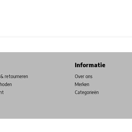
ore in Belgium!
Free shipping from €99*
Inhouse Tech services!
Informatie
& retourneren
Over ons
hoden
Merken
nt
Categorieën