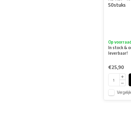
50stuks
Op voorraa
In stock & o
leverbaar!
€25,90
Vergelij