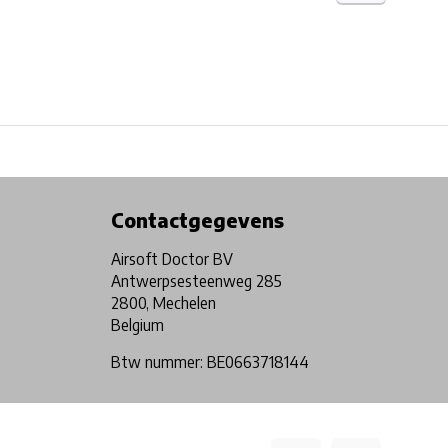
Physical store in Belgium!
Free shipping from €99*
Contactgegevens
Airsoft Doctor BV
Antwerpsesteenweg 285
2800, Mechelen
Belgium
Btw nummer: BE0663718144