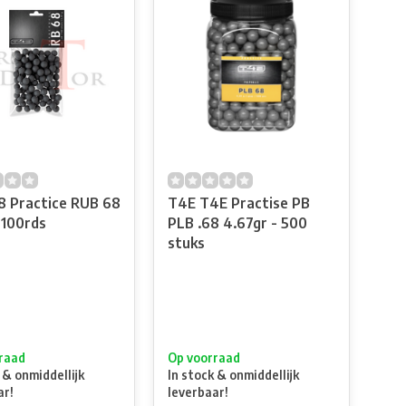
8 Practice RUB 68
T4E T4E Practise PB
 100rds
PLB .68 4.67gr - 500
stuks
raad
Op voorraad
 & onmiddellijk
In stock & onmiddellijk
ar!
leverbaar!