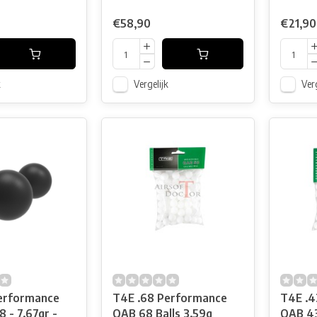
€58,90
€21,90
k
Vergelijk
Verg
erformance
T4E .68 Performance
T4E .4
8 - 7.67gr -
QAB 68 Balls 3.59g
QAB 43