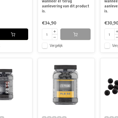
wanneer er terug
wanneer
aanlevering van dit product
aanleve
is.
is.
€34,90
€30,9
k
Vergelijk
Verg