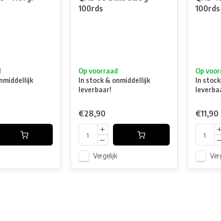
100rds
100rds
d
Op voorraad
Op voor
nmiddellijk
In stock & onmiddellijk
In stock
leverbaar!
leverba
€28,90
€11,90
k
Vergelijk
Verg