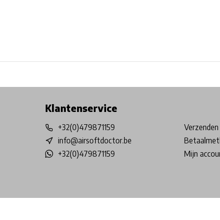
Free shipping from €99*
Inhouse Tech services!
Physical st
Klantenservice
+32(0)479871159
Verzenden 
info@airsoftdoctor.be
Betaalmet
+32(0)479871159
Mijn accou