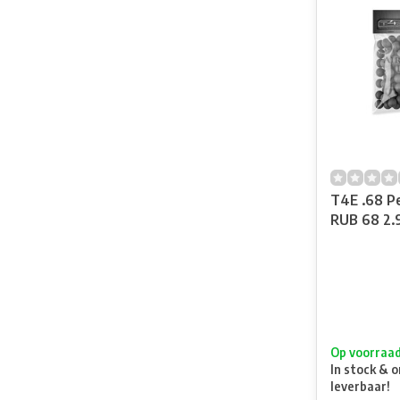
T4E .68 P
RUB 68 2.
Op voorraa
In stock & o
leverbaar!